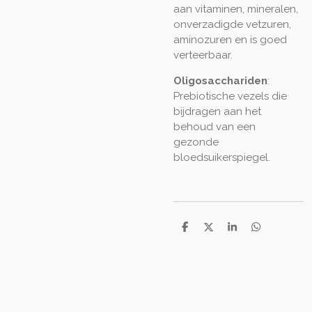
aan vitaminen, mineralen,
onverzadigde vetzuren,
aminozuren en is goed
verteerbaar.
Oligosacchariden
:
Prebiotische vezels die
bijdragen aan het
behoud van een
gezonde
bloedsuikerspiegel.
D
D
S
D
e
e
h
e
l
e
a
l
e
l
r
e
n
e
n