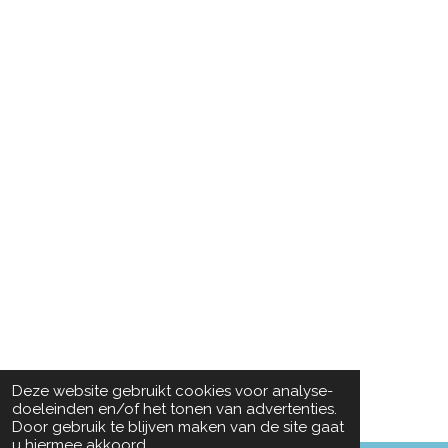
Deze website gebruikt cookies voor analyse-
doeleinden en/of het tonen van advertenties.
Door gebruik te blijven maken van de site gaat
u hiermee akkoord.