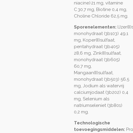
niacine) 21 mg, vitamine
C 30,7 mg, Biotine 0,4 mg,
Choline Chloride 62,5 mg.
Sporenelementen:
IJzer(II)
monohydraat (3b103) 49,1
mg, Koper(II)sulfaat,
pentahydraat (3b405)
28,6 mg, Zink(II)sulfaat,
monohydraat (3b605)
60,7 mg,
Mangaan(II)sulfaat,
monohydraat (3b503) 56,5
mg, Jodium als watervrij
calciumjodaat (3b202) 0,4
mg, Selenium als
natriumseleniet (3b801)
0,2 mg.
Technologische
toevoegingsmiddelen:
Pr