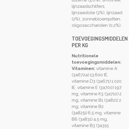
luzerne (3,6%), timothee,
lijnzaadschilfers,
lijnzaadolie (3%), lijnzaad
(2%), zonnebloempitten,
oligosacchariden (0,2%).
TOEVOEGINGSMIDDELEN
PER KG
Nutritionele
toevoegingsmiddelen:
Vitaminen:
vitamine A
(3a672a) 13.600 IE,
vitamine D3 (3a671) 1.020
IE, vitamine E (3a700) 197
mg, vitamine K3 (3a710) 2
mg, vitamine B1 (3a821) 2
mg, vitamine B2
(3a825i) 6,5 mg, vitamine
B6 (3a831) 4,5 mg,
vitamine B3 (3a315