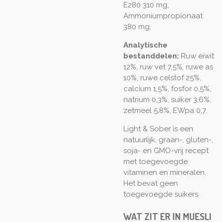
E280 310 mg,
Ammoniumpropionaat
380 mg.
Analytische
bestanddelen:
Ruw eiwit
12%, ruw vet 7,5%, ruwe as
10%, ruwe celstof 25%,
calcium 1,5%, fosfor 0,5%,
natrium 0,3%, suiker 3,6%,
zetmeel 5,8%, EWpa 0,7.
Light & Sober is een
natuurlijk, graan-, gluten-,
soja- en GMO-vrij recept
met toegevoegde
vitaminen en mineralen.
Het bevat geen
toegevoegde suikers.
WAT ZIT ER IN MUESLI