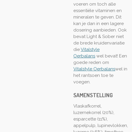
voeren om toch alle
essentiële vitaminen en
mineralen te geven. Dit
kan je dan in een lagere
dosering aanbieden. Ook
bevat Light & Sober niet
de brede kruidenvariatie
die
Vitalstyle
Oerbalans
wel bevat! Een
goede reden om
Vitalstyle Oerbalans
wel in
het rantsoen toe te
voegen.
SAMENSTELLING
Vlaskafkorrel,
luzernekorrel (20%),
esparcette (11%),
appelpulp, lupinevlokken,