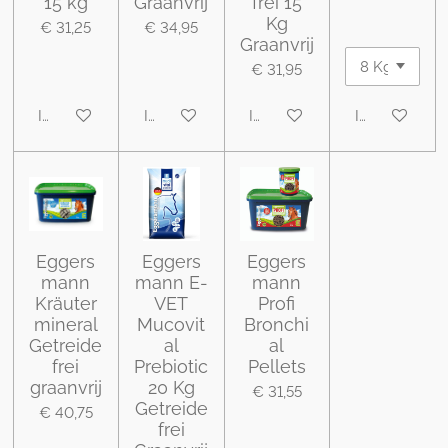
15 kg
Graanvrij
frei 15
Kg
€ 31,25
€ 34,95
Graanvrij
€ 31,95
In winkelwagen
In winkelwagen
In winkelwagen
In winkelwa
Eggers
Eggers
Eggers
mann
mann E-
mann
Kräuter
VET
Profi
mineral
Mucovit
Bronchi
Getreide
al
al
frei
Prebiotic
Pellets
graanvrij
20 Kg
€ 31,55
Getreide
€ 40,75
frei