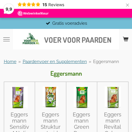
×
15
Reviews
9,9
Gratis voeradvies
VOER VOOR PAARDEN
Home
»
Paardenvoer en Supplementen
»
Eggersmann
Eggersmann
Eggers
Eggers
Eggers
Eggers
mann
mann
mann
mann
Sensitiv
Struktur
Green
Revital