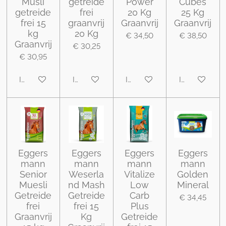
Müsli
getreide
Power
Cubes
getreide
frei
20 Kg
25 Kg
frei 15
graanvrij
Graanvrij
Graanvrij
kg
20 Kg
€ 34,50
€ 38,50
Graanvrij
€ 30,25
€ 30,95
In winkelwagen
In winkelwagen
In winkelwagen
In winkelwa
Eggers
Eggers
Eggers
Eggers
mann
mann
mann
mann
Senior
Weserla
Vitalize
Golden
Muesli
nd Mash
Low
Mineral
Getreide
Getreide
Carb
€ 34,45
frei
frei 15
Plus
Graanvrij
Kg
Getreide