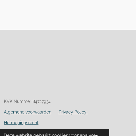
KVK Nummer 84727934
Algemene voorwaarden
Privacy Policy
Herroepingsrecht
Klachtenregeling
Deze website gebruikt cookies voor analyse-