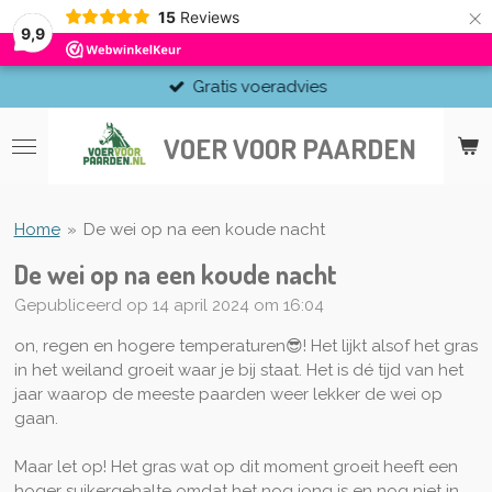
×
15
Reviews
9,9
Gratis voeradvies
VOER VOOR PAARDEN
Home
»
De wei op na een koude nacht
De wei op na een koude nacht
Gepubliceerd op 14 april 2024 om 16:04
on, regen en hogere temperaturen😎! Het lijkt alsof het gras
in het weiland groeit waar je bij staat. Het is dé tijd van het
jaar waarop de meeste paarden weer lekker de wei op
gaan.
Maar let op! Het gras wat op dit moment groeit heeft een
hoger suikergehalte omdat het nog jong is en nog niet in