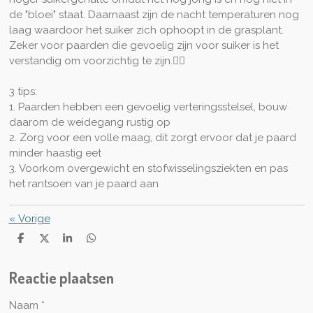
de "bloei" staat. Daarnaast zijn de nacht temperaturen nog
laag waardoor het suiker zich ophoopt in de grasplant.
Zeker voor paarden die gevoelig zijn voor suiker is het
verstandig om voorzichtig te zijn.👩‍⚕️
3 tips:
1. Paarden hebben een gevoelig verteringsstelsel, bouw
daarom de weidegang rustig op
2. Zorg voor een volle maag, dit zorgt ervoor dat je paard
minder haastig eet
3. Voorkom overgewicht en stofwisselingsziekten en pas
het rantsoen van je paard aan
«
Vorige
D
D
S
D
e
e
h
e
l
e
a
l
Reactie plaatsen
e
l
r
e
n
e
n
Naam *