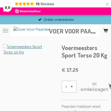
×
15
Reviews
9,9
Gratis voeradvies
V
OER VOOR PAARDEN
Voermeesters
Sport Torso 20 Kg
€ 17,25
In
winkelwagen
Paarden hebben eiwit