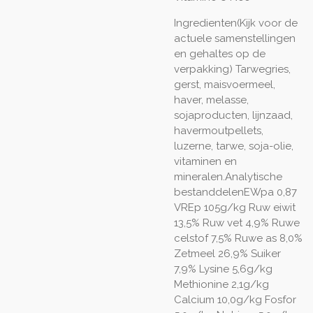
Ingredienten(Kijk voor de
actuele samenstellingen
en gehaltes op de
verpakking) Tarwegries,
gerst, maisvoermeel,
haver, melasse,
sojaproducten, lijnzaad,
havermoutpellets,
luzerne, tarwe, soja-olie,
vitaminen en
mineralen.Analytische
bestanddelenEWpa 0,87
VREp 105g/kg Ruw eiwit
13,5% Ruw vet 4,9% Ruwe
celstof 7,5% Ruwe as 8,0%
Zetmeel 26,9% Suiker
7,9% Lysine 5,6g/kg
Methionine 2,1g/kg
Calcium 10,0g/kg Fosfor