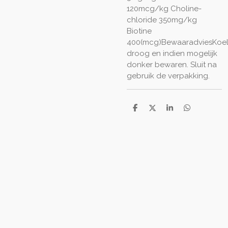
120mcg/kg Choline-
chloride 350mg/kg
Biotine
400(mcg)BewaaradviesKoel
droog en indien mogelijk
donker bewaren. Sluit na
gebruik de verpakking.
D
D
S
D
e
e
h
e
l
e
a
l
e
l
r
e
n
e
n