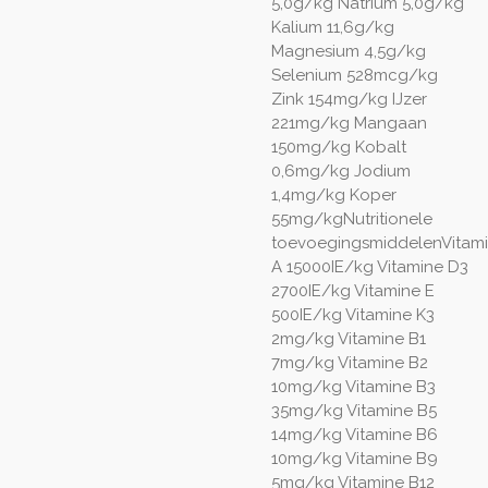
5,0g/kg Natrium 5,0g/kg
Kalium 11,6g/kg
Magnesium 4,5g/kg
Selenium 528mcg/kg
Zink 154mg/kg IJzer
221mg/kg Mangaan
150mg/kg Kobalt
0,6mg/kg Jodium
1,4mg/kg Koper
55mg/kgNutritionele
toevoegingsmiddelenVitam
A 15000IE/kg Vitamine D3
2700IE/kg Vitamine E
500IE/kg Vitamine K3
2mg/kg Vitamine B1
7mg/kg Vitamine B2
10mg/kg Vitamine B3
35mg/kg Vitamine B5
14mg/kg Vitamine B6
10mg/kg Vitamine B9
5mg/kg Vitamine B12