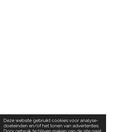
Deze website gebruikt cookies voor analyse-
doeleinden en/of het tonen van advertenties.
Door gebruik te blijven maken van de site gaat