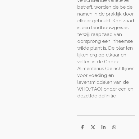
verschillende variëteiten
betreft, worden de beide
namen in de praktijk door
elkaar gebruikt. Koolzaad
is een landbouwgewas
terwijl raapzaad van
oorsprong een inheemse
wilde plant is. De planten
lijken erg op elkaar en
vallen in de Codex
Alimentarius (de richtlijnen
voor voeding en
levensmiddelen van de
WHO/FAO) onder een en
dezelfde definitie.
D
D
S
D
e
e
h
e
l
e
a
l