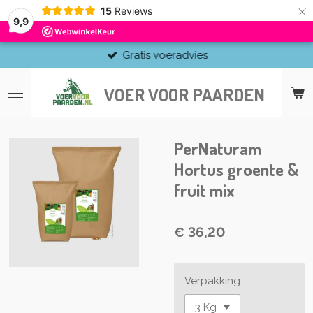
×
15
Reviews
9,9
Gratis voeradvies
VOER VOOR PAARDEN
PerNaturam
Hortus groente &
fruit mix
€ 36,20
Verpakking