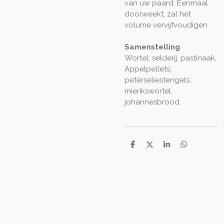
van uw paard. Eenmaal
doorweekt, zal het
volume vervijfvoudigen.
Samenstelling
Wortel, selderij, pastinaak,
Appelpellets,
peterseliestengels,
mierikswortel,
johannesbrood.
D
D
S
D
e
e
h
e
l
e
a
l
e
l
r
e
n
e
n