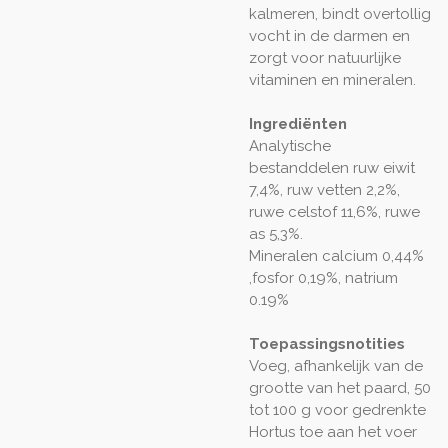
kalmeren, bindt overtollig
vocht in de darmen en
zorgt voor natuurlijke
vitaminen en mineralen.
Ingrediënten
Analytische
bestanddelen
ruw eiwit
7,4%, ruw vetten 2,2%,
ruwe celstof 11,6%, ruwe
as 5,3%.
Mineralen
calcium 0,44%
,fosfor 0,19%, natrium
0.19%
Toepassingsnotities
Voeg, afhankelijk van de
grootte van het paard, 50
tot 100 g voor gedrenkte
Hortus toe aan het voer