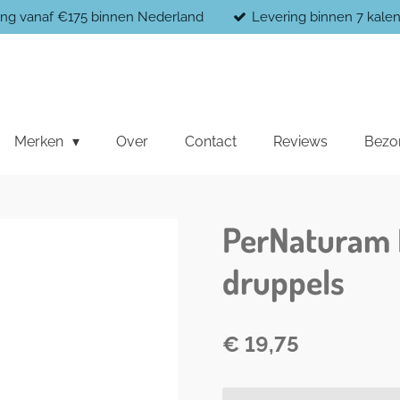
ging vanaf €175 binnen Nederland
Levering binnen 7 kal
Merken
Over
Contact
Reviews
Bezo
PerNaturam M
druppels
€ 19,75