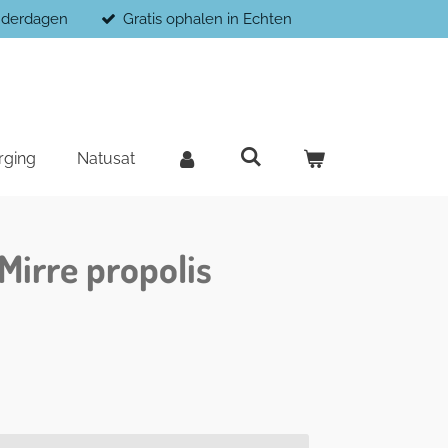
enderdagen
Gratis ophalen in Echten
rging
Natusat
irre propolis