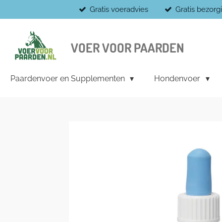
Gratis voeradvies
Gratis bezor
Ga
direct
naar
de
VOER VOOR PAARDEN
hoofdinhoud
Paardenvoer en Supplementen
Hondenvoer