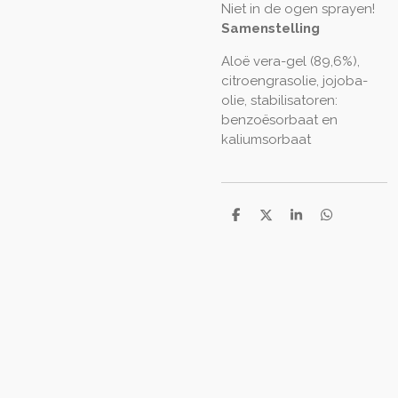
Niet in de ogen sprayen!
Samenstelling
Aloë vera-gel (89,6%),
citroengrasolie, jojoba-
olie, stabilisatoren:
benzoësorbaat en
kaliumsorbaat
D
D
S
D
e
e
h
e
l
e
a
l
e
l
r
e
n
e
n