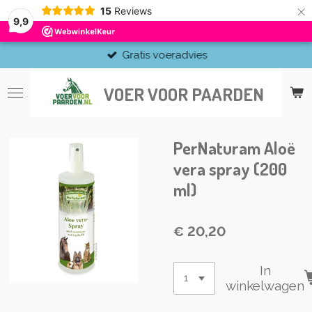
×
15
Reviews
9,9
Gratis voeradvies
VOER VOOR PAARDEN
PerNaturam Aloë
vera spray (200
ml)
€ 20,20
In
winkelwagen