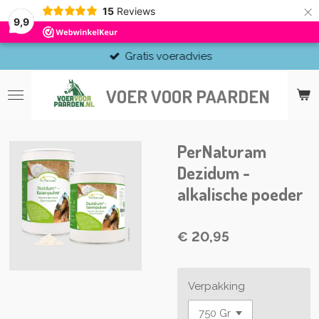
×
15
Reviews
9,9
Gratis voeradvies
VOER VOOR PAARDEN
PerNaturam
Dezidum -
alkalische poeder
€ 20,95
Verpakking