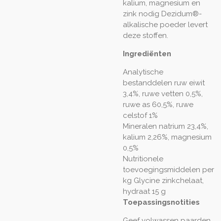
kalium, magnesium en
zink nodig Dezidum®-
alkalische poeder levert
deze stoffen.
Ingrediënten
Analytische
bestanddelen
ruw eiwit
3,4%, ruwe vetten 0,5%,
ruwe as 60,5%, ruwe
celstof 1%
Mineralen
natrium 23,4%,
kalium 2,26%, magnesium
0,5%
Nutritionele
toevoegingsmiddelen per
kg
Glycine zinkchelaat,
hydraat 15 g
Toepassingsnotities
Geef volwassen paarden