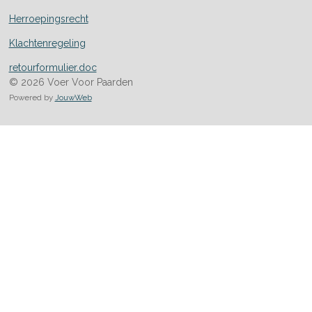
Herroepingsrecht
Klachtenregeling
retourformulier.doc
© 2026 Voer Voor Paarden
Powered by
JouwWeb