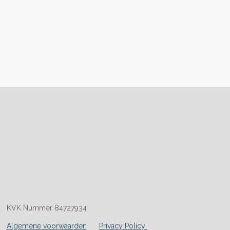
KVK Nummer 84727934
Algemene voorwaarden
Privacy Policy