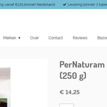
ing vanaf €175 binnen Nederland
Levering binnen 7 kal
Merken
Over
Contact
Reviews
Bezo
PerNaturam 
(250 g)
€ 14,25