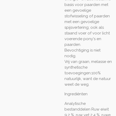
basis voor paarden met
een gevoelige
stofwisseling of paarden
met een gevoelige
spijsvertering; ook als
staand voer of voor licht
voerende pony's en
paarden.
Bevochtiging is niet
nodig.
Vrij van graan, melasse en
synthetische
toevoegingen.100%
natuurlijk, want de natuur
weet de weg.
Ingrediënten
Analytische
bestanddelen
Ruw eiwit
9,2 %, ruw vet 2,4 %, ruwe