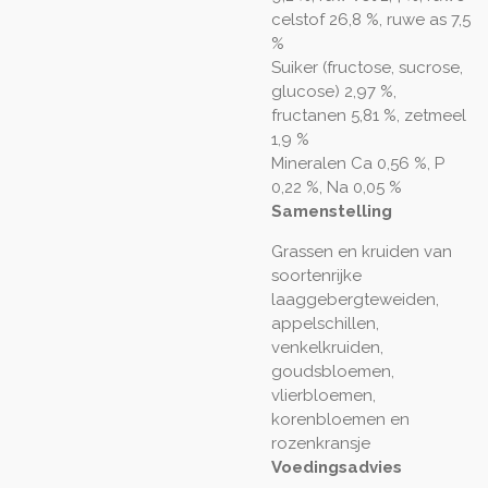
celstof 26,8 %, ruwe as 7,5
%
Suiker (fructose, sucrose,
glucose) 2,97 %,
fructanen 5,81 %, zetmeel
1,9 %
Mineralen
Ca 0,56 %, P
0,22 %, Na 0,05 %
Samenstelling
Grassen en kruiden van
soortenrijke
laaggebergteweiden,
appelschillen,
venkelkruiden,
goudsbloemen,
vlierbloemen,
korenbloemen en
rozenkransje
Voedingsadvies