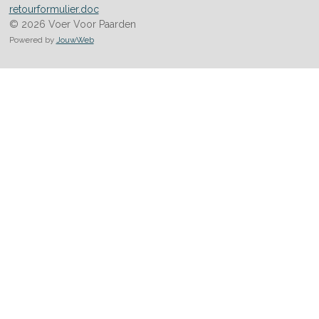
retourformulier.doc
© 2026 Voer Voor Paarden
Powered by
JouwWeb