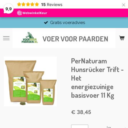
×
15
Reviews
9,9
Gratis voeradvies
VOER VOOR PAARDEN
PerNaturam
Hunsrücker Trift -
Het
energiezuinige
basisvoer 11 Kg
€ 38,45