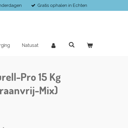
enderdagen
Gratis ophalen in Echten
rging
Natusat
rell-Pro 15 Kg
raanvrij-Mix)