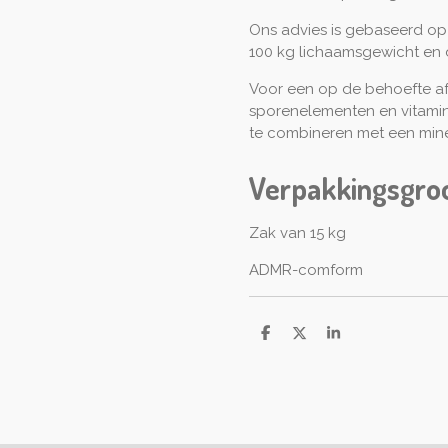
Ons advies is gebaseerd op 
100 kg lichaamsgewicht en 
Voor een op de behoefte a
sporenelementen en vitamin
te combineren met een miner
Verpakkingsgro
Zak van 15 kg
ADMR-comform
D
D
S
e
e
h
l
e
a
e
l
r
n
e