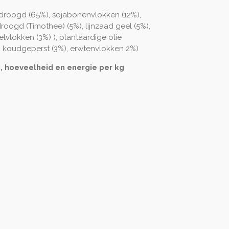
droogd (65%), sojabonenvlokken (12%),
oogd (Timothee) (5%), lijnzaad geel (5%),
elvlokken (3%) ), plantaardige olie
ie) koudgeperst (3%), erwtenvlokken 2%)
 hoeveelheid en energie per kg