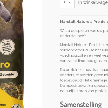
In winkelwag
Marstall Naturell-Pro de
Wilt u de spieren van uw pa
ondersteunen?
Marstall Naturell-Pro is ​​he
spieronderhoud. De natuurli
voedingsstoffen en veel ve
van zacht timothee gras en 
De proteïne muesli kan na
voeders, er worden geen mi
toegevoegd. Het graanvrije
De muesli bevat Europese soj
natuurlijke bron van proteïn
Samenstelling