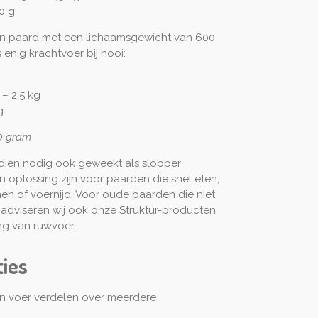
0 g
n paard met een lichaamsgewicht van 600
 enig krachtvoer bij hooi:
 – 2,5 kg
g
30 gram
indien nodig ook geweekt als slobber
 oplossing zijn voor paarden die snel eten,
n of voernijd. Voor oude paarden die niet
dviseren wij ook onze Struktur-producten
ng van ruwvoer.
ties
 voer verdelen over meerdere