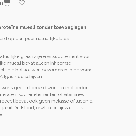
en
 proteïne muesli zonder toevoegingen
ard op een puur natuurlijke basis
t natuurlijke graanvrije eiwitsupplement voor
jke muesli bevat alleen inheemse
zels die het kauwen bevorderen in de vorm
Allgäu hooischijven.
ar wens gecombineerd worden met andere
neralen, sporenelementen of vitamines
 recept bevat ook geen melasse of lucerne.
a uit Duitsland, erwten en lijnzaad als
e.