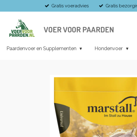
Gratis voeradvies
Gratis bezorg
Ga
direct
naar
de
VOER VOOR PAARDEN
hoofdinhoud
Paardenvoer en Supplementen
Hondenvoer