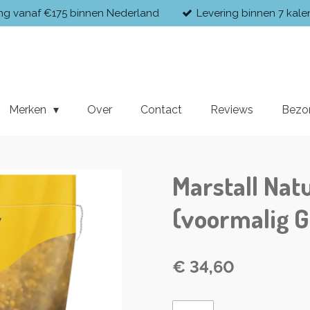
ing vanaf €175 binnen Nederland
Levering binnen 7 kal
Merken
Over
Contact
Reviews
Bezo
Marstall Natu
(voormalig G
€ 34,60