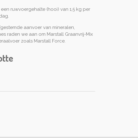
een ruwvoergehalte (hooi) van 1,5 kg per
dag.
fgestemde aanvoer van mineralen,
es raden we aan om Marstall Graanvrij-Mix
aalvoer zoals Marstall Force.
otte