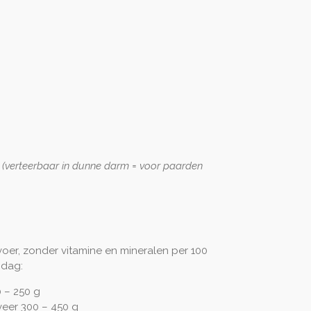
 (verteerbaar in dunne darm = voor paarden
tvoer, zonder vitamine en mineralen per 100
 dag:
 – 250 g
eer 300 – 450 g