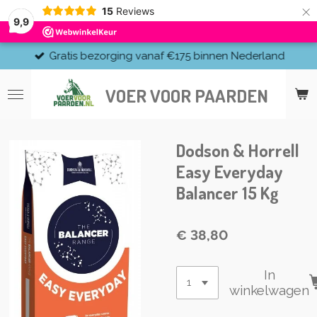
×
15
Reviews
9,9
Gratis bezorging vanaf €175 binnen Nederland
VOER VOOR PAARDEN
Dodson & Horrell
Easy Everyday
Balancer 15 Kg
€ 38,80
In
winkelwagen