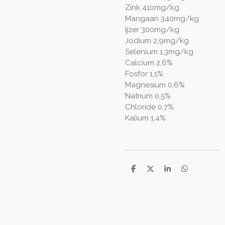
Zink 410mg/kg
Mangaan 340mg/kg
Ijzer 300mg/kg
Jodium 2,9mg/kg
Selenium 1,3mg/kg
Calcium 2,6%
Fosfor 1,1%
Magnesium 0,6%
Natrium 0,5%
Chloride 0,7%
Kalium 1,4%
D
D
S
D
e
e
h
e
l
e
a
l
e
l
r
e
n
e
n