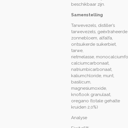
beschikbaar zijn.
Samenstelling
Tarwevezels, distiller’s
tarwevezels, geëxtraheerde
zonnebloem, alfalfa,
ontsuikerde suikerbiet,
tarwe,
rietmelasse, monocalciumfo
calciumcarbonaat,
natriumbicarbonaat,
kaliumchloride, munt,
basilicum,
magnesiumoxide,
knoflook granulaat,
oregano (totale gehalte
kruiden 2,0%)
Analyse