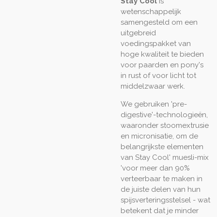
Stay Cool
is
wetenschappelijk
samengesteld om een ​​
uitgebreid
voedingspakket van
hoge kwaliteit te bieden
voor paarden en pony's
in rust of voor licht tot
middelzwaar werk.
We gebruiken 'pre-
digestive'-technologieën,
waaronder stoomextrusie
en micronisatie, om de
belangrijkste elementen
van Stay Cool' muesli-mix
'voor meer dan 90%
verteerbaar te maken in
de juiste delen van hun
spijsverteringsstelsel - wat
betekent dat je minder