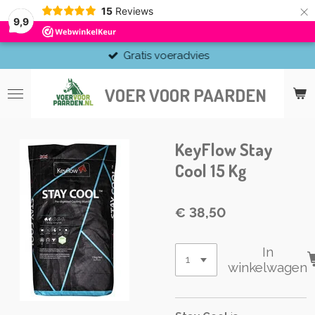
×
15
Reviews
9,9
Gratis voeradvies
VOER VOOR PAARDEN
KeyFlow Stay
Cool 15 Kg
€ 38,50
In
winkelwagen