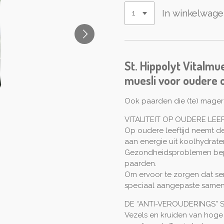
In winkelwag
St. Hippolyt Vitalmu
muesli voor oudere
Ook paarden die (te) mager 
VITALITEIT OP OUDERE LEE
Op oudere leeftijd neemt d
aan energie uit koolhydraten
Gezondheidsproblemen bepe
paarden.
Om ervoor te zorgen dat se
speciaal aangepaste samens
DE “ANTI-VEROUDERINGS” 
Vezels en kruiden van hoge 