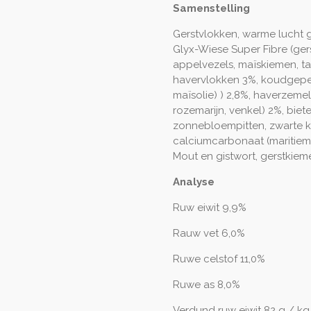
Samenstelling
Gerstvlokken, warme lucht
Glyx-Wiese Super Fibre (gers
appelvezels, maïskiemen, t
havervlokken 3%, koudgeper
maïsolie) ) 2,8%, haverzeme
rozemarijn, venkel) 2%, biet
zonnebloempitten, zwarte ko
calciumcarbonaat (maritiem e
Mout en gistwort, gerstkiem
Analyse
Ruw eiwit 9,9%
Rauw vet 6,0%
Ruwe celstof 11,0%
Ruwe as 8,0%
Verdund ruw eiwit 82 g / kg