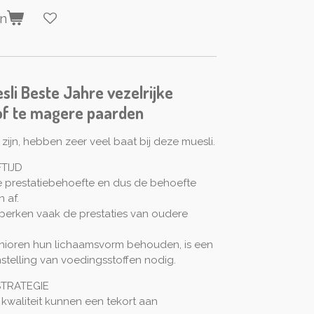
en
esli Beste Jahre vezelrijke
 of te magere paarden
zijn, hebben zeer veel baat bij deze muesli.
FTIJD
e prestatiebehoefte en dus de behoefte
 af.
rken vaak de prestaties van oudere
nioren hun lichaamsvorm behouden, is een
telling van voedingsstoffen nodig.
STRATEGIE
kwaliteit kunnen een tekort aan