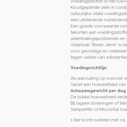
voedingsstoffen in het ruw
Koudgeperste oliën in combi
natuurlijke vitale voedings
een uitstekende nutriëntend
Een goede voorwaarde voor
tekorten aan voedingsstoffe
ademhalingsproblemen en sp
Vitalmüsli “Beste Jahre” is 
voor gevoelige en veeleisen
tegen verlies van substantie
Voedingsrichtlijn
Als aanvulling op ruwvoer 
Vanaf een hoeveelheid van
lichaamsgewicht per dag
De totale hoeveelheid verd
Bij lagere doseringen of te
SemperMin of MicroVital toe
1 liter komt overeen met ca.