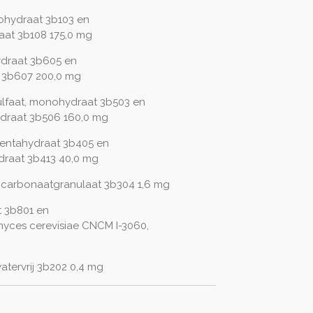
monohydraat 3b103 en
draat 3b108 175,0 mg
ydraat 3b605 en
t 3b607 200,0 mg
ulfaat, monohydraat 3b503 en
draat 3b506 160,0 mg
 pentahydraat 3b405 en
ydraat 3b413 40,0 mg
I) carbonaatgranulaat 3b304 1,6 mg
t 3b801 en
yces cerevisiae CNCM I-3060,
atervrij 3b202 0,4 mg