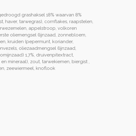
 gedroogd grashaksel 18% waarvan 8%
t, haver, tarwegras), cornflakes, raapstelen,
arwezemelen, appelstroop, volkoren
ste oliemengsel (lijnzaad, zonnebloem,
len, kruiden (pepermunt, koriander,
envezels, oliezaadmengsel (lijnzaad,
mijnzaad) 1,7%, druivenpitextract,
n mineraal), zout, tarwekiemen, biergist ,
en, zeewiermeel, knoflook