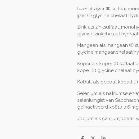
IJzer als ijzer (II) sulfaat 
ijzer (II) glycine chelaat hy
Zink als zinksulfaat, monoh
glycine zinkchelaat hydraa
Mangaan als mangaan (II) s
glycine mangaanchelaat hy
Koper als koper (II) sulfaat
koper (II) glycine chelaat h
Kobalt als gecoat kobalt (I
Selenium als natriumselenie
seleniumgist van Saccharom
geïnactiveerd 3b810 0,6 mg
Jodium als calciumjodaat, w