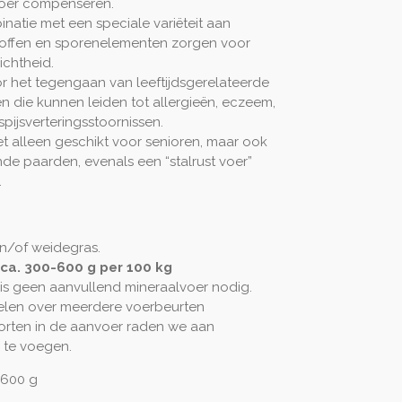
voer compenseren.
natie met een speciale variëteit aan
stoffen en sporenelementen zorgen voor
ichtheid.
 het tegengaan van leeftijdsgerelateerde
n die kunnen leiden tot allergieën, eczeem,
ijsverteringsstoornissen.
niet alleen geschikt voor senioren, maar ook
de paarden, evenals een “stalrust voer”
.
en/of weidegras.
ca. 300-600 g per 100 kg
is geen aanvullend mineraalvoer nodig.
elen over meerdere voerbeurten
korten in de aanvoer raden we aan
 te voegen.
 600 g