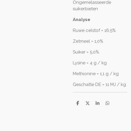
Ongemelasseerde
suikerbieten
Analyse
Ruwe celstof = 16,5%
Zetmeel = 1,0%
Suiker = 5,0%
Lysine = 4 g / kg
Methionine = 1,1 g / kg
Geschatte DE = 11 MJ / kg
D
D
S
D
e
e
h
e
l
e
a
l
e
l
r
e
n
e
n