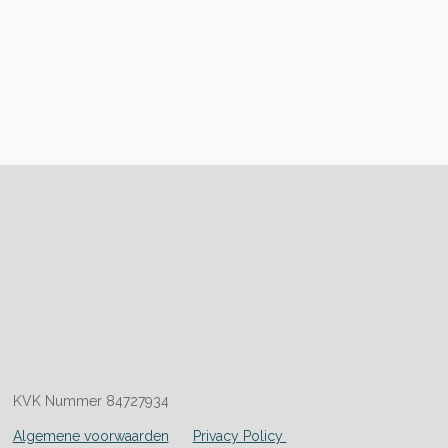
KVK Nummer 84727934
Algemene voorwaarden
Privacy Policy