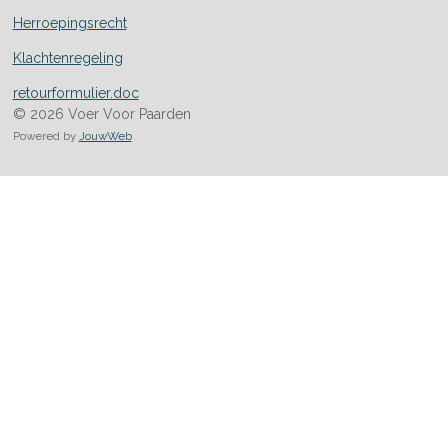
Herroepingsrecht
Klachtenregeling
retourformulier.doc
© 2026 Voer Voor Paarden
Powered by
JouwWeb