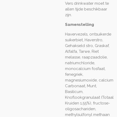
Vers drinkwater moet te
allen tijde beschikbaar
zijn.
Samenstelling
Havervezels, ontsuikerde
suikerbiet, Haverstro,
Gehakseld stro, Graskaf,
Alfalfa, Tarwe, Riet
melasse, raapzaadolie,
natriumchloride,
monocalcium fosfaat,
fenegriek,
magnesiumoxide, calcium
Carbonaat, Munt,
Basilicum,
Knoflookgranulaat (Totaal
Kruiden 1,55%), fructose-
oligosachariden,
methylsulfonyl methaan