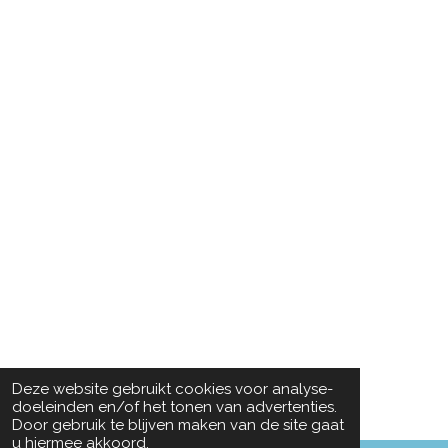
Deze website gebruikt cookies voor analyse-
doeleinden en/of het tonen van advertenties.
Door gebruik te blijven maken van de site gaat
u hiermee akkoord.