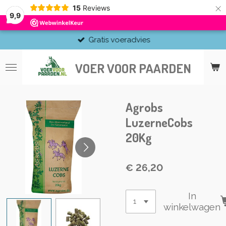
×
15
Reviews
9,9
Gratis voeradvies
VOER VOOR PAARDEN
Agrobs
LuzerneCobs
20Kg
€ 26,20
In
winkelwagen