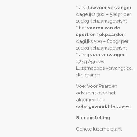
* als
Ruwvoer vervanger
:
dagelijks 300 – 500gr per
100kg lichaamsgewicht
* het
voeren van de
sport en fokpaarden
:
daglijks 500 – 800gr per
100kg lichaamsgewicht
* als
graan vervanger
:
1,2kg Agrobs
Luzernecobs vervangt ca.
1kg granen
Voer Voor Paarden
adviseert over het
algemeen de
cobs
geweekt
te voeren.
Samenstelling
Gehele luzerne plant.