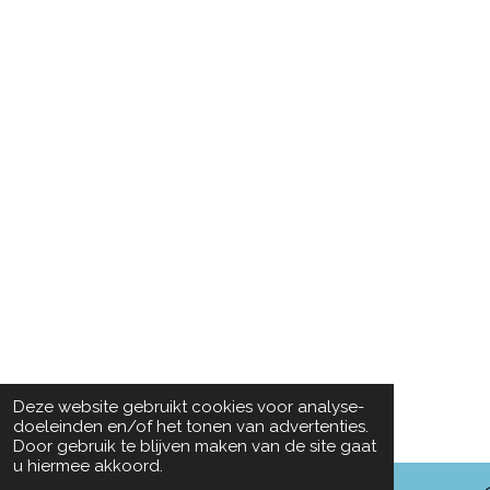
Deze website gebruikt cookies voor analyse-
doeleinden en/of het tonen van advertenties.
Door gebruik te blijven maken van de site gaat
u hiermee akkoord.