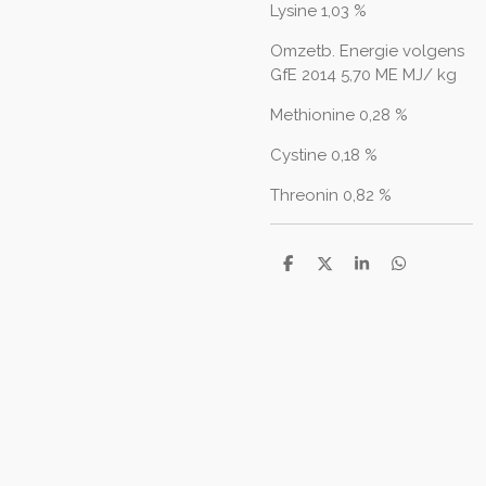
Lysine 1,03 %
Omzetb. Energie volgens
GfE 2014 5,70 ME MJ/ kg
Methionine 0,28 %
Cystine 0,18 %
Threonin 0,82 %
D
D
S
D
e
e
h
e
l
e
a
l
e
l
r
e
n
e
n