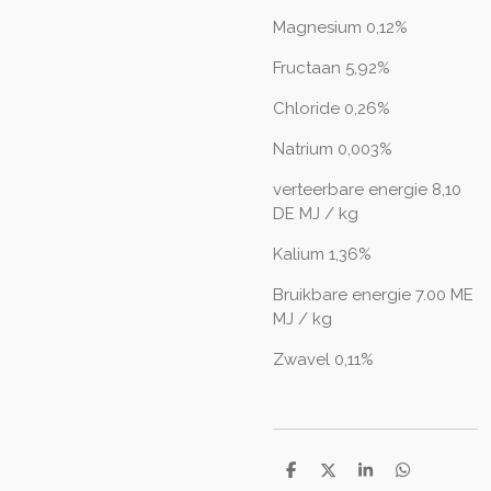
Magnesium 0,12%
Fructaan 5,92%
Chloride 0,26%
Natrium 0,003%
verteerbare energie 8,10
DE MJ / kg
Kalium 1,36%
Bruikbare energie 7.00 ME
MJ / kg
Zwavel 0,11%
D
D
S
D