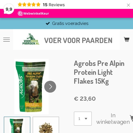
×
15
Reviews
9,9
Gratis voeradvies
VOER VOOR PAARDEN
Agrobs Pre Alpin
Protein Light
Flakes 15Kg
€ 23,60
In
winkelwagen