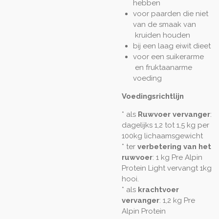
hebben
voor paarden die niet
van de smaak van
kruiden houden
bij een laag eiwit dieet
voor een suikerarme
en fruktaanarme
voeding
Voedingsrichtlijn
* als
Ruwvoer vervanger
:
dagelijks 1,2 tot 1,5 kg per
100kg lichaamsgewicht
* ter
verbetering van het
ruwvoer
: 1 kg Pre Alpin
Protein Light vervangt 1kg
hooi.
* als
krachtvoer
vervanger
: 1,2 kg Pre
Alpin Protein