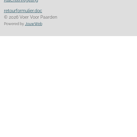
Klachtenregeling
retourformulier.doc
© 2026 Voer Voor Paarden
Powered by
JouwWeb