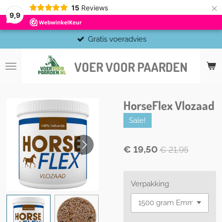
×
15
Reviews
9,9
Gratis voeradvies
VOER VOOR PAARDEN
HorseFlex Vlozaad
Sale!
€ 19,50
€ 21,95
Verpakking