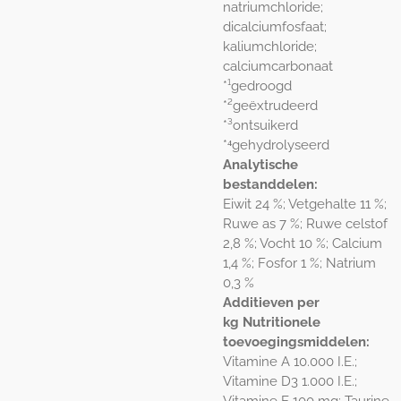
natriumchloride;
dicalciumfosfaat;
kaliumchloride;
calciumcarbonaat
*¹gedroogd
*²geëxtrudeerd
*³ontsuikerd
*⁴gehydrolyseerd
Analytische
bestanddelen:
Eiwit 24 %; Vetgehalte 11 %;
Ruwe as 7 %; Ruwe celstof
2,8 %; Vocht 10 %; Calcium
1,4 %; Fosfor 1 %; Natrium
0,3 %
Additieven per
kg
Nutritionele
toevoegingsmiddelen:
Vitamine A 10.000 I.E.;
Vitamine D3 1.000 I.E.;
Vitamine E 100 mg; Taurine