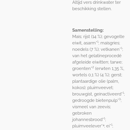
Altijd vers drinkwater ter
beschikking stellen.
Samenstelling:
Maïs; rijst (14 %); gevogelte
eiwit, asarm*¹; maïsgries;
noedels (7 %); vetkanen*¹;
van het gelatineprocedé
afgeleide eiwitten; tarwe;
groenten*² (erwten 1,35 %,
wortels 0,1 %) (4 %); gerst;
plantaardige olie (palm,
kokos); pluimveevet;
brouwgist, geïnactiveerd*¹;
gedroogde bietenpulp*³;
vismeel van zeevis;
gebroken
johannesbrood*¹;
pluimveelever*⁴; ei*¹;