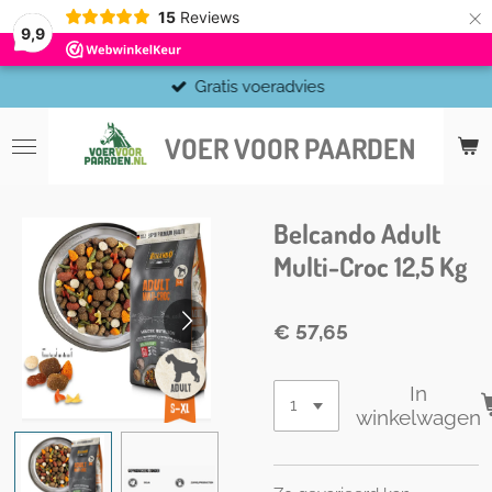
×
15
Reviews
9,9
Gratis voeradvies
VOER VOOR PAARDEN
Belcando Adult
Multi-Croc 12,5 Kg
€ 57,65
In
winkelwagen