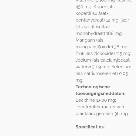
450 mg; Koper (als
koper(II)sulfaat-
pentahydraat) 12 mg; Ijzer
(als ijzer(II)sulfaat-
monohydraat) 188 mg;
Mangaan (als
mangaan(II)oxide) 38 mg;
Zink (als zinkoxide) 115 mg;
Jodium (als calciumjodaat,
watervrij) 1,9 mg; Selenium
(als natriumseleniet) 0,05
mg
Technologische
toevoegingsmiddelen:
Lecithine 1.500 mg;
Tocoferolextracten van
plantaardige oliën 36 mg
Specificaties: