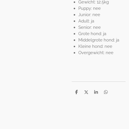
Gewicht: 12.5kg
Puppy: nee
Junior: nee
Adult: ja
Senior: nee
Grote hond: ja
Middelgrote hond: ja
Kleine hond: nee
Overgewicht: nee
D
D
S
D
e
e
h
e
l
e
a
l
e
l
r
e
n
e
n