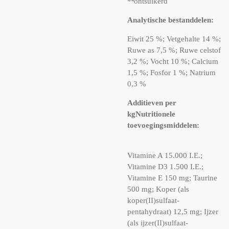
*⁴ontsuikerd
Analytische bestanddelen:
Eiwit 25 %; Vetgehalte 14 %;
Ruwe as 7,5 %; Ruwe celstof
3,2 %; Vocht 10 %; Calcium
1,5 %; Fosfor 1 %; Natrium
0,3 %
Additieven per
kg
Nutritionele
toevoegingsmiddelen:
Vitamine A 15.000 I.E.;
Vitamine D3 1.500 I.E.;
Vitamine E 150 mg; Taurine
500 mg; Koper (als
koper(II)sulfaat-
pentahydraat) 12,5 mg; Ijzer
(als ijzer(II)sulfaat-