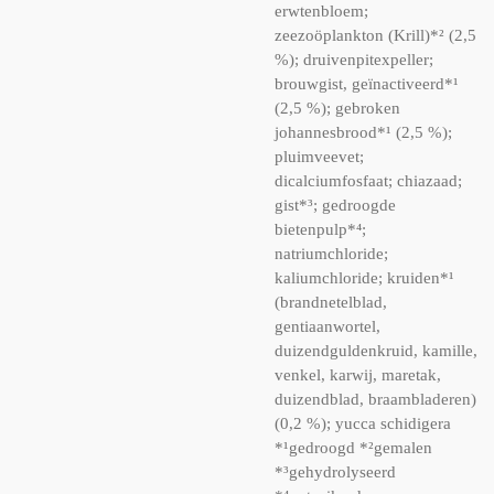
erwtenbloem;
zeezoöplankton (Krill)*² (2,5
%); druivenpitexpeller;
brouwgist, geïnactiveerd*¹
(2,5 %); gebroken
johannesbrood*¹ (2,5 %);
pluimveevet;
dicalciumfosfaat; chiazaad;
gist*³; gedroogde
bietenpulp*⁴;
natriumchloride;
kaliumchloride; kruiden*¹
(brandnetelblad,
gentiaanwortel,
duizendguldenkruid, kamille,
venkel, karwij, maretak,
duizendblad, braambladeren)
(0,2 %); yucca schidigera
*¹gedroogd *²gemalen
*³gehydrolyseerd