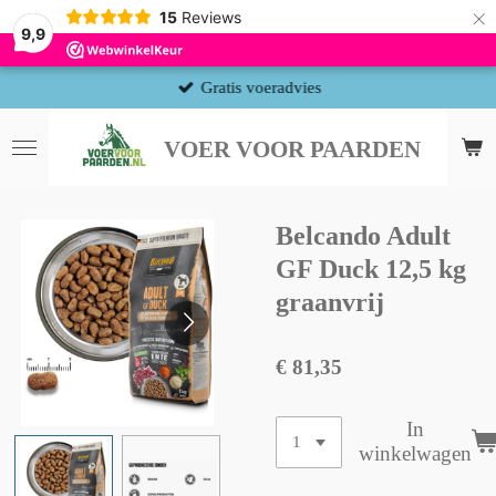
×
15
Reviews
9,9
Gratis voeradvies
VOER VOOR PAARDEN
Belcando Adult
GF Duck 12,5 kg
graanvrij
€ 81,35
In
winkelwagen