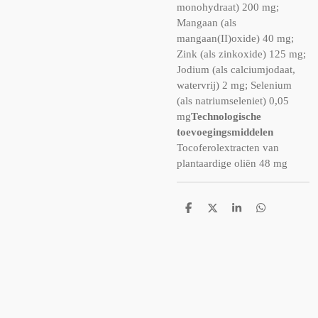
monohydraat) 200 mg;
Mangaan (als
mangaan(II)oxide) 40 mg;
Zink (als zinkoxide) 125 mg;
Jodium (als calciumjodaat,
watervrij) 2 mg; Selenium
(als natriumseleniet) 0,05
mg
Technologische
toevoegingsmiddelen
Tocoferolextracten van
plantaardige oliën 48 mg
D
D
S
D
e
e
h
e
l
e
a
l
e
l
r
e
n
e
n