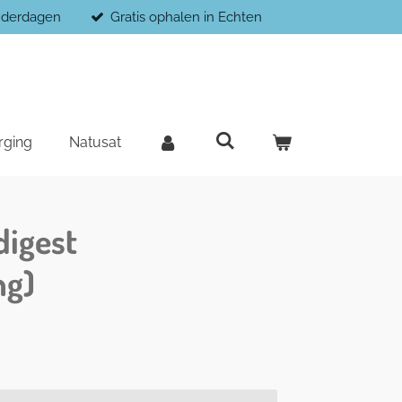
enderdagen
Gratis ophalen in Echten
rging
Natusat
digest
ng)