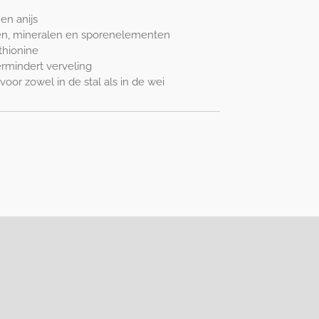
en anijs
nen, mineralen en sporenelementen
thionine
ermindert verveling
oor zowel in de stal als in de wei