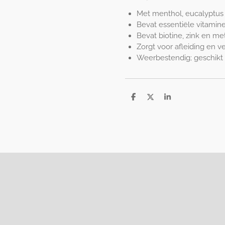
Met menthol, eucalyptus 
Bevat essentiële vitami
Bevat biotine, zink en me
Zorgt voor afleiding en v
Weerbestendig; geschikt v
D
D
S
e
e
h
l
e
a
e
l
r
n
e