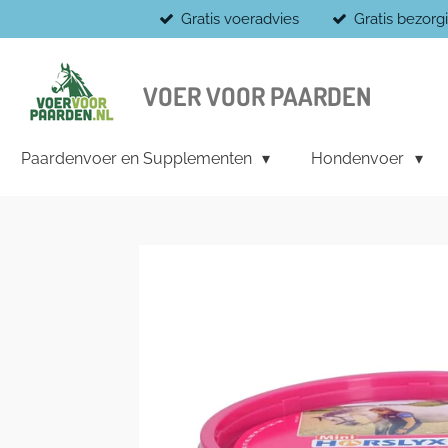
Gratis voeradvies
Gratis bezor
Ga
direct
naar
de
VOER VOOR PAARDEN
hoofdinhoud
Paardenvoer en Supplementen
Hondenvoer