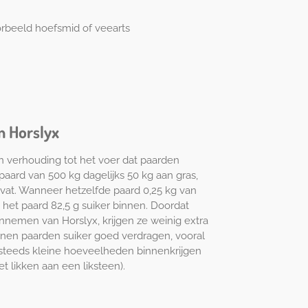
orbeeld hoefsmid of veearts
n Horslyx
in verhouding tot het voer dat paarden
 paard van 500 kg dagelijks 50 kg aan gras,
evat. Wanneer hetzelfde paard 0,25 kg van
t het paard 82,5 g suiker binnen. Doordat
innemen van Horslyx, krijgen ze weinig extra
nnen paarden suiker goed verdragen, vooral
 steeds kleine hoeveelheden binnenkrijgen
et likken aan een liksteen).