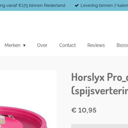
ging vanaf €175 binnen Nederland
Levering binnen 7 kal
Merken
Over
Contact
Reviews
Bezo
Horslyx Pro_
(spijsverteri
€ 10,95