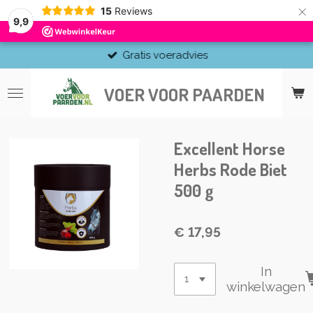
×
15
Reviews
9,9
Gratis voeradvies
VOER VOOR PAARDEN
Excellent Horse
Herbs Rode Biet
500 g
€ 17,95
In
winkelwagen