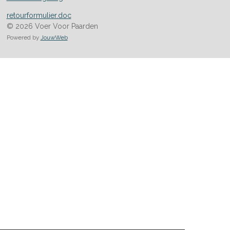
retourformulier.doc
© 2026 Voer Voor Paarden
Powered by
JouwWeb