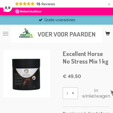
×
15
Reviews
9,9
Gratis voeradvies
VOER VOOR PAARDEN
Excellent Horse
No Stress Mix 1 kg
€ 49,50
In
winkelwagen