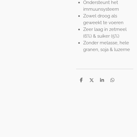
Ondersteunt het
immuunsysteem
Zowel droog als
geweekt te voeren
Zeer laag in zetmeel
(6%) & suiker (5%)
Zonder melasse, hele
granen, soja & luzerne
D
D
S
D
e
e
h
e
l
e
a
l
e
l
r
e
n
e
n