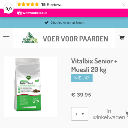
×
15
Reviews
9,9
Gratis voeradvies
VOER VOOR PAARDEN
Vitalbix Senior +
Muesli 20 kg
NIEUW
€ 39,95
In
winkelwagen