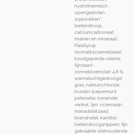
hydrothermisch
opengesloten
sojavlokken*,
bietenstroop,
calciumcarbonaat
(marien en mineraal),
PalaSyrup
(isomaltulosemelasse),
koudgeperste oliemix
(lijnzaad-,
zonnebloemolie) 4,8 %,
warmeluchtgedroogd
gras, natriumchloride,
kruiden (pepermunt,
peterselie, koriander,
venkel, tijm, rozemarijn,
mariadistelzaad,
brandnetel, kamille),
bieten­droogsnippers, fijn
gekraakte oliehoudende