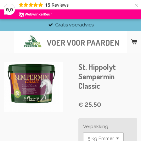
×
15
Reviews
9,9
Gratis voeradvies
VOER VOOR PAARDEN
St. Hippolyt
Sempermin
Classic
€ 25,50
Verpakking