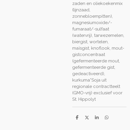
zaden en oliekoekenmix
(lijnzaad,
zonnebloempitten),
magnesiumoxide/-
fumaraat/-sulfaat
(watervrij), tarwezemelen,
biergist, wortelen,
maïsgist, knoflook, mout-
gistconcentraat
(gefermenteerde mout,
gefermenteerde gist,
gedeactiveerd),
kurkuma*Soja uit
regionale contractteelt
(GMO-vrij) exclusief voor
St. Hippolyt
D
D
S
D
e
e
h
e
l
e
a
l