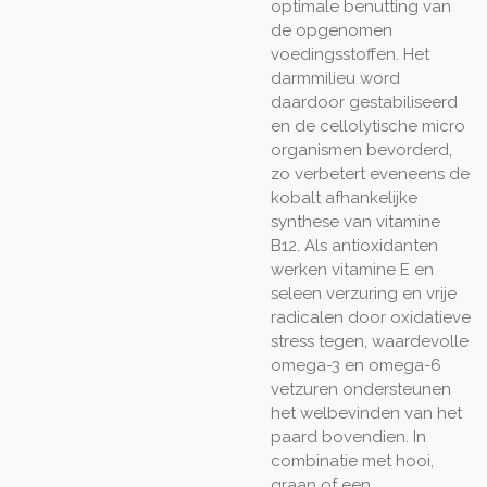
optimale benutting van
de opgenomen
voedingsstoffen. Het
darmmilieu word
daardoor gestabiliseerd
en de cellolytische micro
organismen bevorderd,
zo verbetert eveneens de
kobalt afhankelijke
synthese van vitamine
B12. Als antioxidanten
werken vitamine E en
seleen verzuring en vrije
radicalen door oxidatieve
stress tegen, waardevolle
omega-3 en omega-6
vetzuren ondersteunen
het welbevinden van het
paard bovendien. In
combinatie met hooi,
graan of een