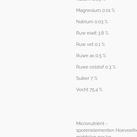
Magnesium 0.01 %
Natrium 0.03 %
Ruw eiwit 3.8 %
Ruw vet 0.1 %
Ruwe as 0.5 %
Ruwe celstof 0.3 %
Suiker 7 %
Vocht 75.4 %
Micronutriënt -
sporenelementen
Hoeveelh
middelen per kg