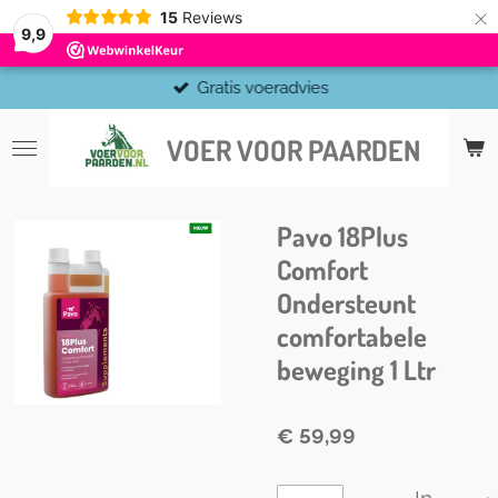
×
15
Reviews
9,9
Gratis voeradvies
VOER VOOR PAARDEN
Pavo 18Plus
Comfort
Ondersteunt
comfortabele
beweging 1 Ltr
€ 59,99