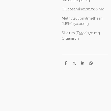
Glucosamine100.000 mg
Methylsulfonylmethaan
(MSM)150.000 g
Silicium (E551a)170 mg
Organisch
D
D
S
D
e
e
h
e
l
e
a
l
e
l
r
e
n
e
n