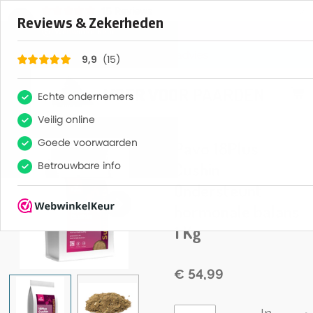
×
15
Reviews
9,9
Gratis voeradvies
VOER VOOR PAARDEN
Pavo 18Plus
Cushin
Ondersteunt
hormonale balans
1 Kg
€ 54,99