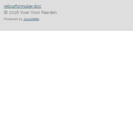
retourformulier.doc
© 2026 Voer Voor Paarden
Powered by
JouwWeb