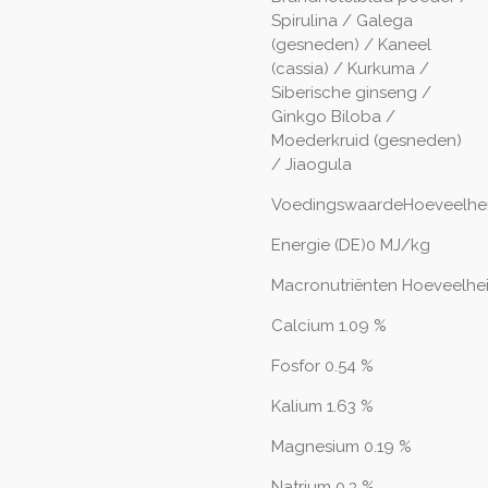
Spirulina / Galega
(gesneden) / Kaneel
(cassia) / Kurkuma /
Siberische ginseng /
Ginkgo Biloba /
Moederkruid (gesneden)
/ Jiaogula
VoedingswaardeHoeveelhe
Energie (DE)0 MJ/kg
Macronutriënten
Hoeveelhe
Calcium 1.09 %
Fosfor 0.54 %
Kalium 1.63 %
Magnesium 0.19 %
Natrium 0.3 %