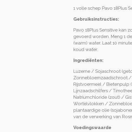
1 volle schep Pavo 18Plus Se
Gebruiksinstructies:
Pavo 18Plus Sensitive kan z
gevoerd worden. Meng 1 dee
(warm) water. Laat 10 minut
koud water.
Ingrediënten:
Luzerne / Sojaschroot (ge
Zonnebloemzaadschroot / 
Rijstvoermeel / Bietenpulp (
Lijnzaadschilfers / Timoth
Natriumchloride (zout) / G
Wortelvlokken / Zonnebloe
plantaardige olie (sojabo
van de verwerking van Rosm
Voedingswaarde