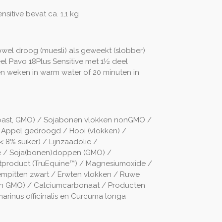
nsitive bevat ca. 1,1 kg
owel droog (muesli) als geweekt (slobber)
l Pavo 18Plus Sensitive met 1½ deel
en weken in warm water of 20 minuten in
toast, GMO) / Sojabonen vlokken nonGMO /
Appel gedroogd / Hooi (vlokken) /
< 8% suiker) / Lijnzaadolie /
ee / Soja(bonen)doppen (GMO) /
istproduct (TruEquine™) / Magnesiumoxide /
mpitten zwart / Erwten vlokken / Ruwe
nen GMO) / Calciumcarbonaat / Producten
arinus officinalis en Curcuma longa