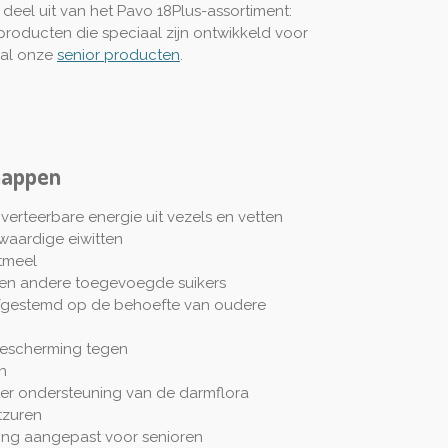
 deel uit van het Pavo 18Plus-assortiment:
oducten die speciaal zijn ontwikkeld voor
 al onze
senior producten
.
happen
erteerbare energie uit vezels en vetten
aardige eiwitten
etmeel
e en andere toegevoegde suikers
afgestemd op de behoefte van oudere
 bescherming tegen
n
ter ondersteuning van de darmflora
tzuren
ing aangepast voor senioren