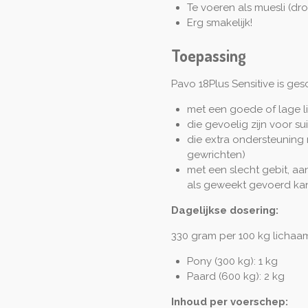
Te voeren als muesli (dr
Erg smakelijk!
Toepassing
Pavo 18Plus Sensitive is ge
met een goede of lage l
die gevoelig zijn voor s
die extra ondersteuning 
gewrichten)
met een slecht gebit, aa
als geweekt gevoerd ka
Dagelijkse dosering:
330 gram per 100 kg licha
Pony (300 kg): 1 kg
Paard (600 kg): 2 kg
Inhoud per voerschep: