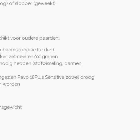
oog) of slobber (geweekt)
schikt voor oudere paarden:
ichaamsconditie (te dun)
uiker, zetmeel en/of granen
nodig hebben (stofwisseling, darmen,
ngezien Pavo 18Plus Sensitive zowel droog
n worden
amsgewicht