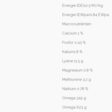
Energie (DE)10.5 MJ/kg
Energie (EWpa)0.84 EWpa
Macronutriënten
Calcium 1 %
Fosfor 0.43 %
Kalium1.8 %
Lysine 11.5 g
Magnesium 0.8 %
Methionine 3.2 g
Natrium 0.78 %
Omega 319 g
Omega 623 g