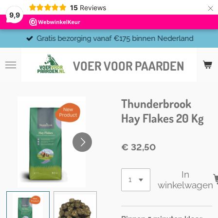
×
15
Reviews
9,9
Gratis bezorging vanaf €175 binnen Nederland
VOER VOOR PAARDEN
Thunderbrook
Hay Flakes 20 Kg
€ 32,50
In
winkelwagen