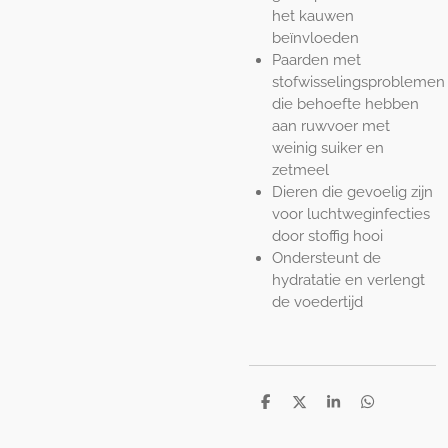
het kauwen
beïnvloeden
Paarden met
stofwisselingsproblemen
die behoefte hebben
aan ruwvoer met
weinig suiker en
zetmeel
Dieren die gevoelig zijn
voor luchtweginfecties
door stoffig hooi
Ondersteunt de
hydratatie en verlengt
de voedertijd
D
D
S
D
e
e
h
e
l
e
a
l