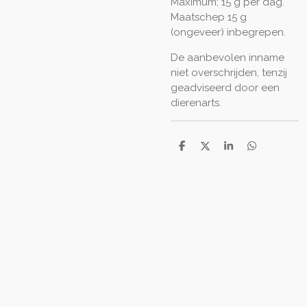
Maximum; 15 g per dag.
Maatschep 15 g
(ongeveer) inbegrepen.
De aanbevolen inname
niet overschrijden, tenzij
geadviseerd door een
dierenarts.
D
D
S
D
e
e
h
e
l
e
a
l
e
l
r
e
n
e
n