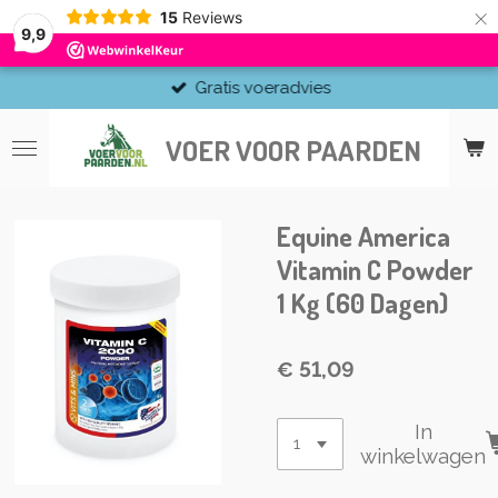
×
15
Reviews
9,9
Gratis voeradvies
VOER VOOR PAARDEN
Equine America
Vitamin C Powder
1 Kg (60 Dagen)
€ 51,09
In
winkelwagen