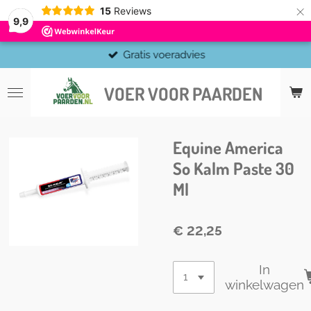
×
15
Reviews
9,9
Gratis voeradvies
VOER VOOR PAARDEN
Equine America
So Kalm Paste 30
Ml
€ 22,25
In
winkelwagen