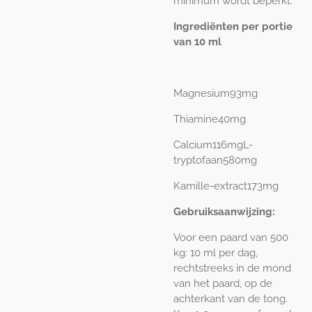
minimum wordt beperkt.
Ingrediënten per portie
van 10 ml
Magnesium
93mg
Thiamine
40mg
Calcium
116mg
L-
tryptofaan
580mg
Kamille-extract
173mg
Gebruiksaanwijzing:
Voor een paard van 500
kg: 10 ml per dag,
rechtstreeks in de mond
van het paard, op de
achterkant van de tong.