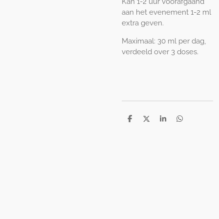
Kan 1-2 uur voorafgaand
aan het evenement 1-2 ml
extra geven.
Maximaal: 30 ml per dag,
verdeeld over 3 doses.
D
D
S
D
e
e
h
e
l
e
a
l
e
l
r
e
n
e
n