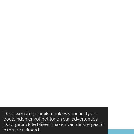
Deze website gebruikt cookies voor analyse-
doeleinden en/of het tonen van advertenties.
Door gebruik te blijven maken van de site gaat u
hiermee akkoord.