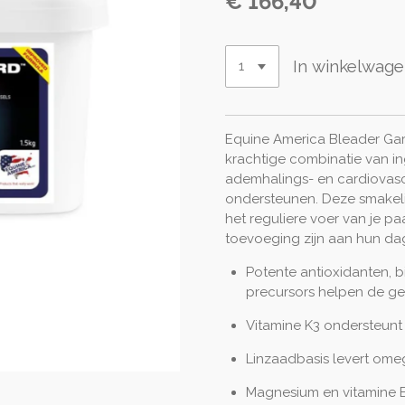
€ 166,40
In winkelwag
Equine America Bleader Gar
krachtige combinatie van i
ademhalings- en cardiovasc
ondersteunen. Deze smakelij
het reguliere voer van je 
toevoeging zijn aan hun dage
Potente antioxidanten, 
precursors helpen de g
Vitamine K3 ondersteunt
Linzaadbasis levert omeg
Magnesium en vitamine B