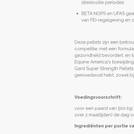
stressvolle periodes
BETA NOPS en UFAS geacc
van FEI-regelgeving en 
Deze pellets zijn een betro
competitie, met een formule
gezondheid bevordert, en teg
Equine America's toewijding
Gard Super Strength Pellets 
gemoedsrust hebt, zowel bij 
Voedingsvoorschrift
:
voor een paard van 500 kg: 
over 2 maaltijden) de dag v
Ingrediënten per portie v