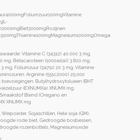
uur4000mgFoliumzuur100mgVitamine
gL-
m2000mgBiet3000mgRozijnen
ls1900mgThiamine100mgMagnesium1000mgOmega
gswaarde: Vitamine C (3a312) 40.000 3 mg,
60 mg, Bètacaroteen (1000a1(a)) 3.820 mg,
 3 mg, Foliumzuur (3a711) 20 3 mg, Vitamine
Aminozuren: Arginine (551c2000) 25,000
toevoegingen: Butylhydroxytolueen (BHT
iezelzuur (EXNUMXa) XNUMX mg.
 Smaakstof Blend (Oregano en
UMX XNUMX mg
, Weipoeder, Sojaschillen, Hele soja (GM),
droogde rode biet, Gedroogde bosbessen,
roogde rozenbottels, Magnesiumoxide.
: