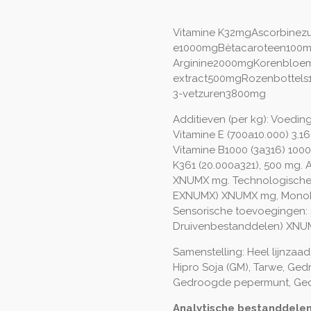
Vitamine K32mgAscorbinez
e1000mgBètacaroteen100m
Arginine2000mgKorenbloe
extract500mgRozenbotte
3-vetzuren3800mg
Additieven (per kg): Voedin
Vitamine E (700a10.000) 3.1
Vitamine B1000 (3a316) 1000
K361 (20.000a321), 500 mg. 
XNUMX mg. Technologische 
EXNUMX) XNUMX mg, Monok
Sensorische toevoegingen:
Druivenbestanddelen) XN
Samenstelling: Heel lijnzaad
Hipro Soja (GM), Tarwe, Ge
Gedroogde pepermunt, Ged
Analytische bestanddelen