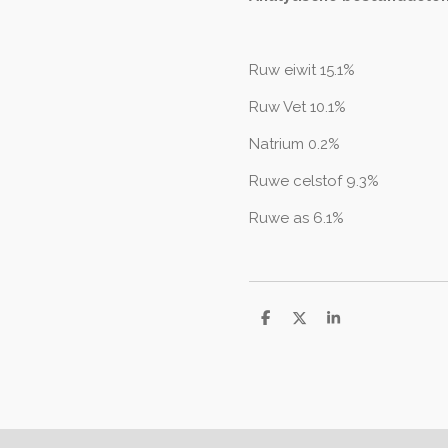
Ruw eiwit 15.1%
Ruw Vet 10.1%
Natrium 0.2%
Ruwe celstof 9.3%
Ruwe as 6.1%
D
D
S
e
e
h
l
e
a
e
l
r
n
e