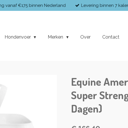
ing vanaf €175 binnen Nederland
Levering binnen 7 kal
Hondenvoer
Merken
Over
Contact
Equine Amer
Super Strengt
Dagen)