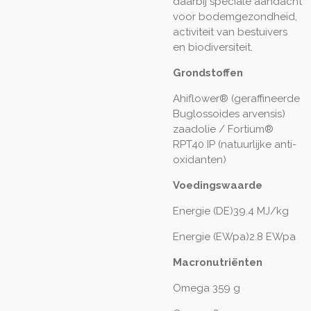
daarbij speciale aandacht
voor bodemgezondheid,
activiteit van bestuivers
en biodiversiteit.
Grondstoffen
Ahiflower® (geraffineerde
Buglossoides arvensis)
zaadolie / Fortium®
RPT40 IP (natuurlijke anti-
oxidanten)
Voedingswaarde
Energie (DE)39.4 MJ/kg
Energie (EWpa)2.8 EWpa
Macronutriënten
Omega 359 g