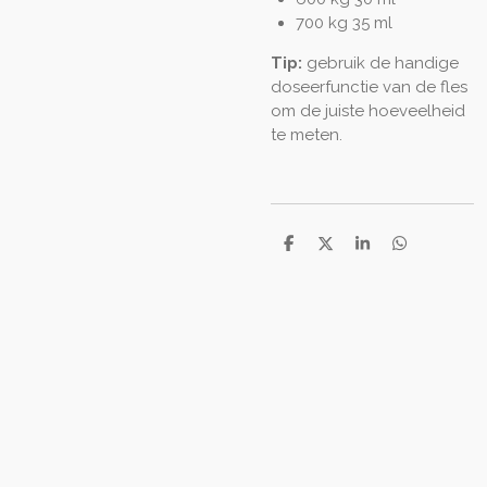
700 kg 35 ml
Tip:
gebruik de handige
doseerfunctie van de fles
om de juiste hoeveelheid
te meten.
D
D
S
D
e
e
h
e
l
e
a
l
e
l
r
e
n
e
n