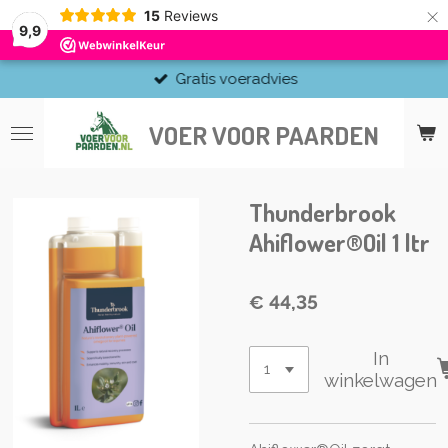
×
15
Reviews
9,9
Gratis voeradvies
VOER VOOR PAARDEN
Thunderbrook
Ahiflower®Oil 1 ltr
€ 44,35
In
winkelwagen