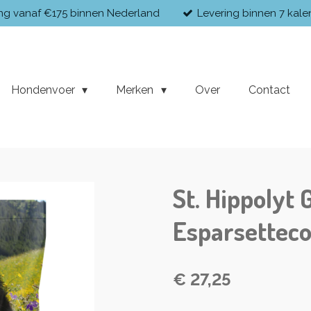
ing vanaf €175 binnen Nederland
Levering binnen 7 kal
Hondenvoer
Merken
Over
Contact
St. Hippolyt
Esparsetteco
€ 27,25