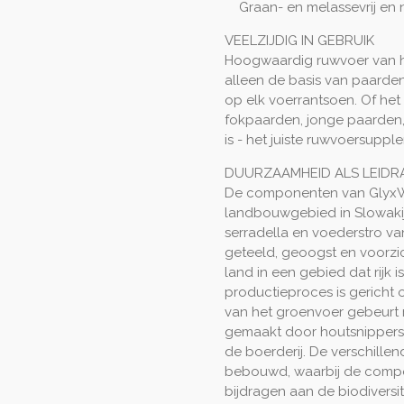
Graan- en melassevrij en n
VEELZIJDIG IN GEBRUIK
Hoogwaardig ruwvoer van hyg
alleen de basis van paarde
op elk voerrantsoen. Of het
fokpaarden, jonge paarden, 
is - het juiste ruwvoersuppl
DUURZAAMHEID ALS LEIDR
De componenten van GlyxW
landbouwgebied in Slowakije
serradella en voederstro va
geteeld, geoogst en voorzi
land in een gebied dat rijk 
productieproces is gericht
van het groenvoer gebeurt 
gemaakt door houtsnippers 
de boerderij. De verschille
bebouwd, waarbij de comp
bijdragen aan de biodiversi