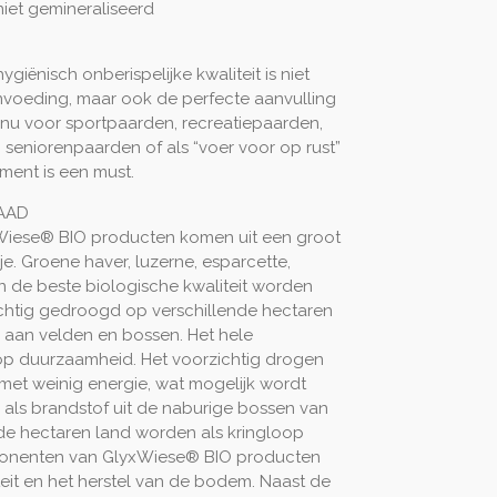
iet gemineraliseerd
iënisch onberispelijke kwaliteit is niet
nvoeding, maar ook de perfecte aanvulling
 nu voor sportpaarden, recreatiepaarden,
seniorenpaarden of als “voer voor op rust”
ement is een must.
AAD
iese® BIO producten komen uit een groot
. Groene haver, luzerne, esparcette,
n de beste biologische kwaliteit worden
chtig gedroogd op verschillende hectaren
is aan velden en bossen. Het hele
 op duurzaamheid. Het voorzichtig drogen
met weinig energie, wat mogelijk wordt
als brandstof uit de naburige bossen van
nde hectaren land worden als kringloop
onenten van GlyxWiese® BIO producten
teit en het herstel van de bodem. Naast de