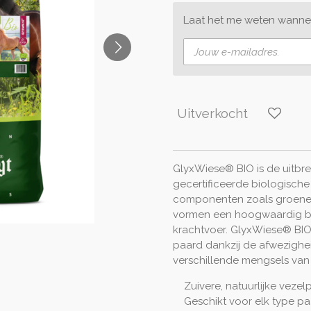
Laat het me weten wannee
Uitverkocht
GlyxWiese® BIO is de uitbr
gecertificeerde biologische
componenten zoals groene h
vormen een hoogwaardig bas
krachtvoer. GlyxWiese® BIO 
paard dankzij de afwezighe
verschillende mengsels van
Zuivere, natuurlijke vezelp
Geschikt voor elk type pa