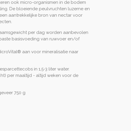
eren ook micro-organismen in de bodem
ling. De bloeiende peulvruchten luzerne en
 een aantrekkelijke bron van nectar voor
ecten.
ichaamsgewicht per dag worden aanbevolen
paste basisvoeding van ruwvoer en/of
roVital® aan voor mineralisatie naar
parcettecobs in 1,5-3 liter water.
t) per maaltijd - altijd weken voor de
geveer 750 g