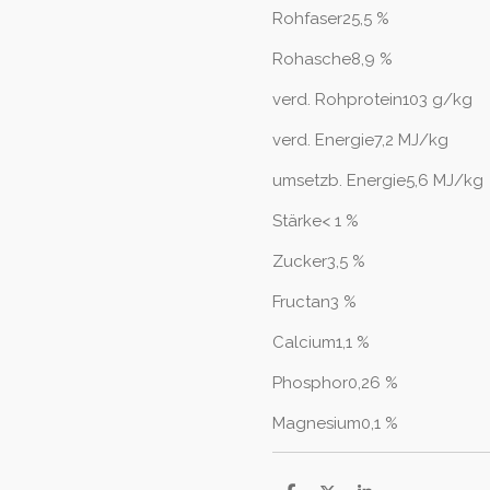
Rohfaser25,5 %
Rohasche8,9 %
verd. Rohprotein103 g/kg
verd. Energie7,2 MJ/kg
umsetzb. Energie5,6 MJ/kg
Stärke< 1 %
Zucker3,5 %
Fructan3 %
Calcium1,1 %
Phosphor0,26 %
Magnesium0,1 %