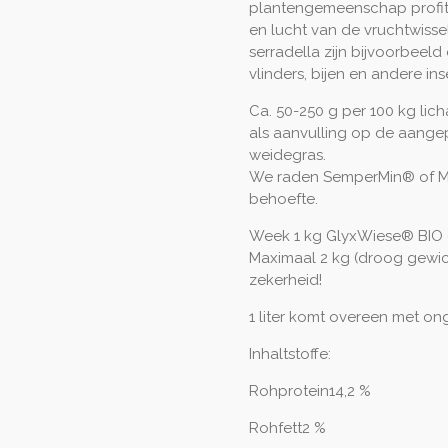
plantengemeenschap profit
en lucht van de vruchtwisse
serradella zijn bijvoorbeeld
vlinders, bijen en andere ins
Ca. 50-250 g per 100 kg l
als aanvulling op de aange
weidegras.
We raden SemperMin® of Mic
behoefte.
Week 1 kg GlyxWiese® BIO es
Maximaal 2 kg (droog gewich
zekerheid!
1 liter komt overeen met on
Inhaltstoffe:
Rohprotein14,2 %
Rohfett2 %