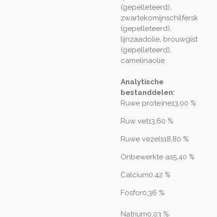
(gepelleteerd),
zwartekomijnschilfersk
(gepelleteerd),
lijnzaadolie, brouwgist
(gepelleteerd),
camelinaolie
Analytische
bestanddelen:
Ruwe proteïne13,00 %
Ruw vet13,60 %
Ruwe vezels18,80 %
Onbewerkte as5,40 %
Calcium0,42 %
Fosfor0,36 %
Natrium0,03 %