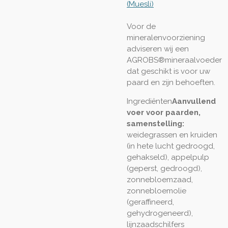
(Muesli)
Voor de
mineralenvoorziening
adviseren wij een
AGROBS®mineraalvoeder
dat geschikt is voor uw
paard en zijn behoeften.
Ingrediënten
Aanvullend
voer voor paarden,
samenstelling:
weidegrassen en kruiden
(in hete lucht gedroogd,
gehakseld), appelpulp
(geperst, gedroogd),
zonnebloemzaad,
zonnebloemolie
(geraffineerd,
gehydrogeneerd),
lijnzaadschilfers