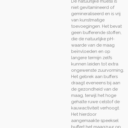
De natuurlijke muesli is
niet gevitamineerd of
gemineraliseerd en is vrij
van kunstmatige
toevoegingen. Het bevat
geen bufferende stoffen,
die de natuurlijke pH-
waarde van de maag
beïnvloeden en op
langere termijn zelfs
kunnen leiden tot extra
ongewenste zuurvorming.
Het gebrek aan buffers
draagt eveneens bij aan
de gezondheid van de
maag, terwijl het hoge
gehalte ruwe celstof de
kauwactiviteit verhoogt.
Het hierdoor
aangemaakte speeksel
buffert het maagzuur op