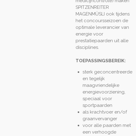
medicijncontrole) maken
SPITZENREITER
MAGENMÜSLI ook tijdens
het concoursseizoen de
optimale leverancier van
energie voor
prestatiepaarden uit alle
disciplines.
TOEPASSINGSBEREIK:
sterk geconcentreerde
en tegelijk
maagvriendelijke
energievoorziening,
speciaal voor
sportpaarden
als krachtvoer en/of
graanvervanger
voor alle paarden met
een verhoogde