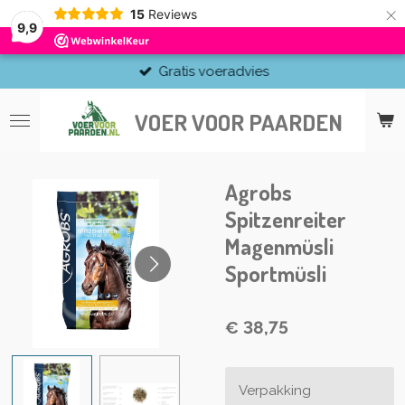
×
15
Reviews
9,9
Gratis voeradvies
VOER VOOR PAARDEN
Agrobs
Spitzenreiter
Magenmüsli
Sportmüsli
€ 38,75
Verpakking