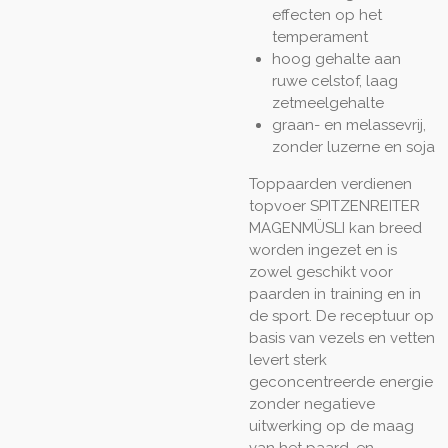
effecten op het
temperament
hoog gehalte aan
ruwe celstof, laag
zetmeelgehalte
graan- en melassevrij,
zonder luzerne en soja
Toppaarden verdienen
topvoer
SPITZENREITER
MAGENMÜSLI kan breed
worden ingezet en is
zowel geschikt voor
paarden in training en in
de sport. De receptuur op
basis van vezels en vetten
levert sterk
geconcentreerde energie
zonder negatieve
uitwerking op de maag
van het paard, en