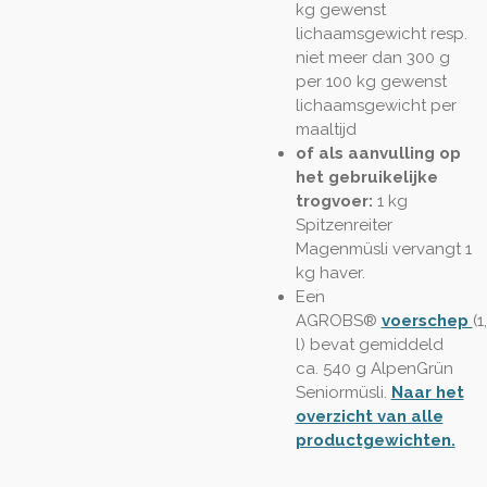
kg gewenst
lichaamsgewicht resp.
niet meer dan 300 g
per 100 kg gewenst
lichaamsgewicht per
maaltijd
of als aanvulling op
het gebruikelijke
trogvoer:
1 kg
Spitzenreiter
Magenmüsli vervangt 1
kg haver.
Een
AGROBS®
voerschep
(1
l) bevat gemiddeld
ca. 540 g AlpenGrün
Seniormüsli.
Naar het
overzicht van alle
productgewichten.