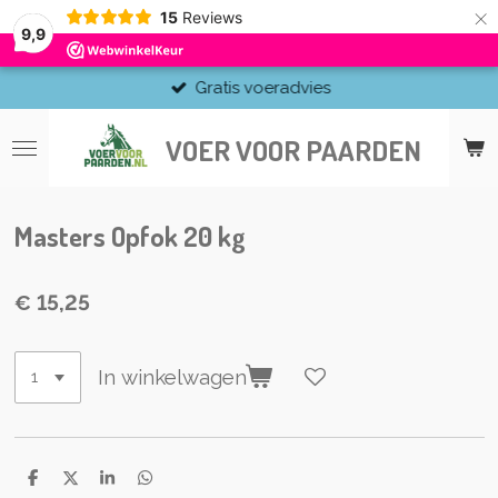
×
15
Reviews
9,9
Gratis voeradvies
VOER VOOR PAARDEN
Masters Opfok 20 kg
€ 15,25
In winkelwagen
D
D
S
D