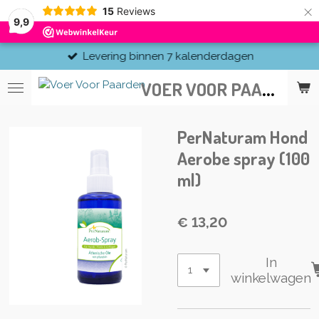
×
15
Reviews
9,9
Levering binnen 7 kalenderdagen
V
OER VOOR PAARDEN
PerNaturam Hond
Aerobe spray (100
ml)
€ 13,20
In
winkelwagen