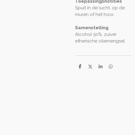
Toepassingsnotities
Spuit in de lucht, op de
muren of het hooi.
Samenstelling
Alcohol 50%, zuiver
etherische oliemengsel.
D
D
S
D
e
e
h
e
l
e
a
l
e
l
r
e
n
e
n