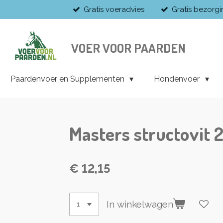
Gratis voeradvies
Gratis bezorg
Ga
direct
naar
de
VOER VOOR PAARDEN
hoofdinhoud
Paardenvoer en Supplementen
Hondenvoer
Masters structovit 
€ 12,15
In winkelwagen