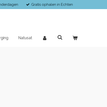
enderdagen
Gratis ophalen in Echten
rging
Natusat