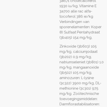
3a671 cholecalciferol
1930 iu/kg, Vitamine E
3a700 alle rac alfa-
tocoferol 386 ie/kg
Verbindingen van
sporenelementen: Koper
(II) Sulfaat Pentahydraat
(3b405) 154 mg/kg,
Zinkoxide (3b603) 105
mg/kg, calciumjodaat
(3b202) 0,9 mg/kg,
natriumseleniet (3b801) 1,0
mg/kg, mangaanoxide
(3b502) 105 mg/kg,
aminozuren: L-lysine
(3c322) 3900 mg/kg, DL-
methionine (3c301) 975
mg/kg. Zoötechnische
toevoegingsmiddelen:
Darmflorastabilisatoren: