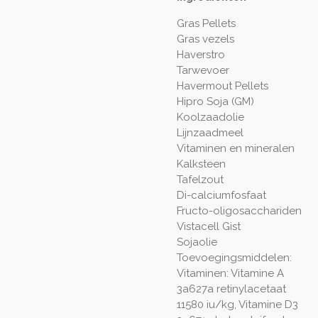
Gras Pellets
Gras vezels
Haverstro
Tarwevoer
Havermout Pellets
Hipro Soja (GM)
Koolzaadolie
Lijnzaadmeel
Vitaminen en mineralen
Kalksteen
Tafelzout
Di-calciumfosfaat
Fructo-oligosacchariden
Vistacell Gist
Sojaolie
Toevoegingsmiddelen:
Vitaminen: Vitamine A
3a627a retinylacetaat
11580 iu/kg, Vitamine D3