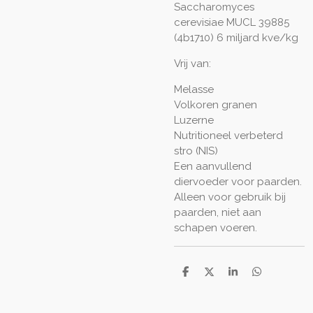
Saccharomyces
cerevisiae MUCL 39885
(4b1710) 6 miljard kve/kg
Vrij van:
Melasse
Volkoren granen
Luzerne
Nutritioneel verbeterd
stro (NIS)
Een aanvullend
diervoeder voor paarden.
Alleen voor gebruik bij
paarden, niet aan
schapen voeren.
D
D
S
D
e
e
h
e
l
e
a
l
e
l
r
e