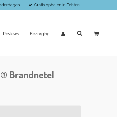
enderdagen
Gratis ophalen in Echten
Reviews
Bezorging
e® Brandnetel