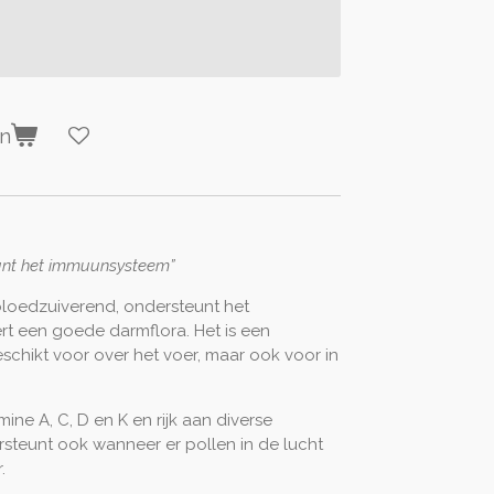
en
unt het immuunsysteem”
bloedzuiverend, ondersteunt het
t een goede darmflora. Het is een
eschikt voor over het voer, maar ook voor in
amine A, C, D en K en rijk aan diverse
steunt ook wanneer er pollen in de lucht
.