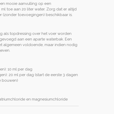
 een mooie aanvulling op een
l toe aan 20 liter water. Zorg dat er altijd
r (zonder toevoegingen) beschikbaar is.
g als topdressing over het voer worden
egevoegd aan een aparte waterbak. Een
het algemeen voldoende, maar indien nodig
geven.
n): 10 ml per dag
n): 20 ml per dag (start de eerste 3 dagen
te bouwen)
 natriumchloride en magnesiumchloride