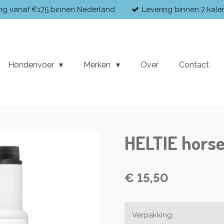
ing vanaf €175 binnen Nederland
Levering binnen 7 kal
Hondenvoer
Merken
Over
Contact
HELTIE hors
€ 15,50
Verpakking