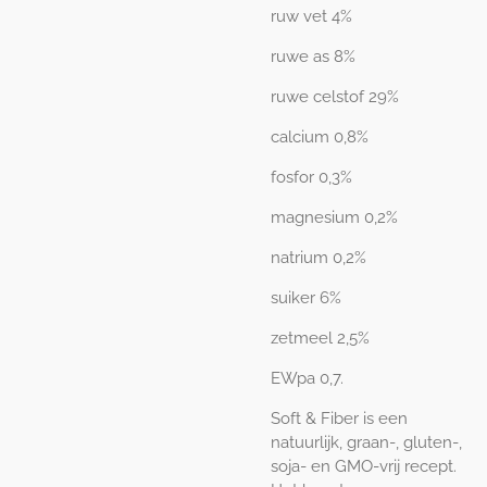
ruw vet 4%
ruwe as 8%
ruwe celstof 29%
calcium 0,8%
fosfor 0,3%
magnesium 0,2%
natrium 0,2%
suiker 6%
zetmeel 2,5%
EWpa 0,7.
Soft & Fiber is een
natuurlijk, graan-, gluten-,
soja- en GMO-vrij recept.