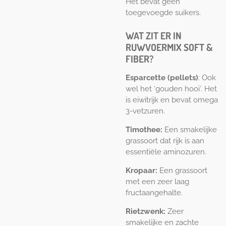
Het bevat geen
toegevoegde suikers.
WAT ZIT ER IN
RUWVOERMIX SOFT &
FIBER?
Esparcette (pellets)
: Ook
wel het ‘gouden hooi’. Het
is eiwitrijk en bevat omega
3-vetzuren.
Timothee:
Een smakelijke
grassoort dat rijk is aan
essentiële aminozuren.
Kropaar:
Een grassoort
met een zeer laag
fructaangehalte.
Rietzwenk:
Zeer
smakelijke en zachte