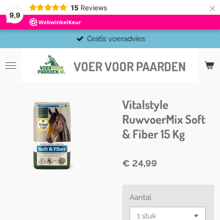
×
15
Reviews
9,9
Gratis voeradvies
VOER VOOR PAARDEN
Vitalstyle
RuwvoerMix Soft
& Fiber 15 Kg
€ 24,99
Aantal