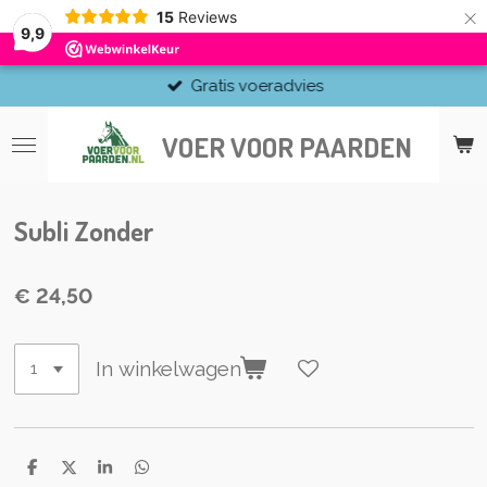
×
15
Reviews
9,9
Gratis voeradvies
VOER VOOR PAARDEN
Subli Zonder
€ 24,50
In winkelwagen
D
D
S
D