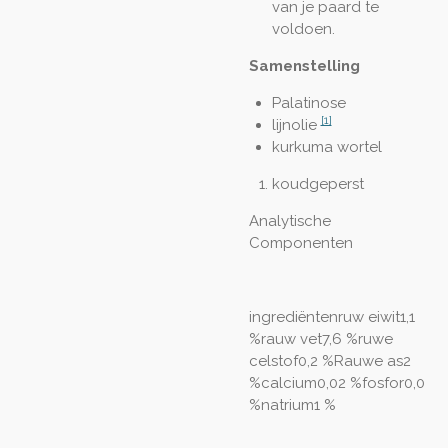
van je paard te
voldoen.
Samenstelling
Palatinose
[1]
lijnolie
kurkuma wortel
koudgeperst
Analytische
Componenten
ingrediëntenruw eiwit1,1
%rauw vet7,6 %ruwe
celstof0,2 %Rauwe as2
%calcium0,02 %fosfor0,0
%natrium1 %