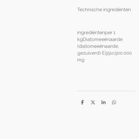
Technische ingrediënten
ingrediëntenper 1
kgDiatomeeënaarde
(diatomeeënaarde,
gezuiverd) E551c500.000
mg
D
D
S
D
e
e
h
e
l
e
a
l
e
l
r
e
n
e
n