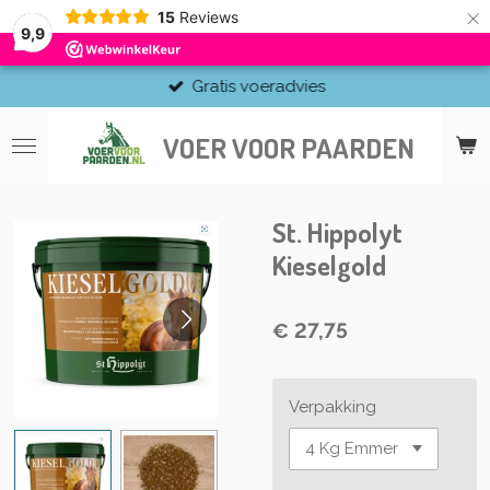
×
15
Reviews
9,9
Gratis voeradvies
VOER VOOR PAARDEN
St. Hippolyt
Kieselgold
€ 27,75
Verpakking