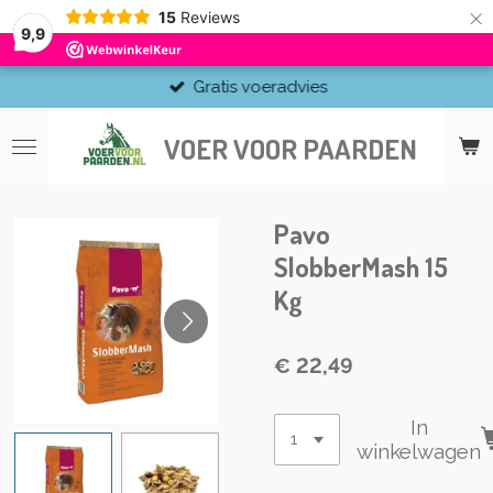
×
15
Reviews
9,9
Gratis voeradvies
VOER VOOR PAARDEN
Pavo
SlobberMash 15
Kg
€ 22,49
In
winkelwagen