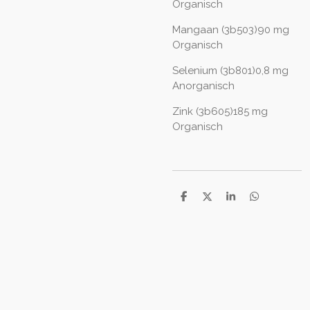
Organisch
Mangaan (3b503)90 mg
Organisch
Selenium (3b801)0,8 mg
Anorganisch
Zink (3b605)185 mg
Organisch
D
D
S
D
e
e
h
e
l
e
a
l
e
l
r
e
n
e
n