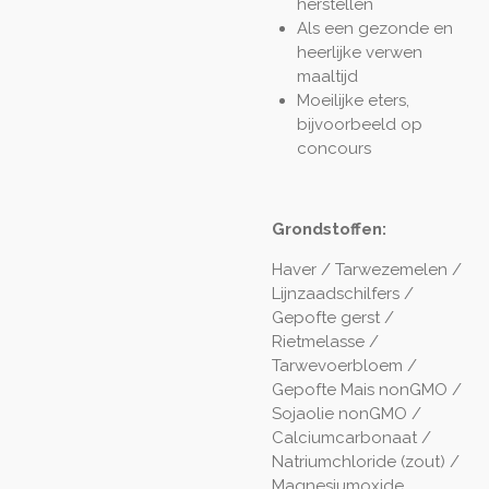
herstellen
Als een gezonde en
heerlijke verwen
maaltijd
Moeilijke eters,
bijvoorbeeld op
concours
Grondstoffen:
Haver / Tarwezemelen /
Lijnzaadschilfers /
Gepofte gerst /
Rietmelasse /
Tarwevoerbloem /
Gepofte Mais nonGMO /
Sojaolie nonGMO /
Calciumcarbonaat /
Natriumchloride (zout) /
Magnesiumoxide