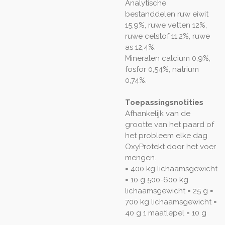
Analytische
bestanddelen
ruw eiwit
15,9%, ruwe vetten 12%,
ruwe celstof 11,2%, ruwe
as 12,4%.
Mineralen
calcium 0,9%,
fosfor 0,54%, natrium
0,74%.
Toepassingsnotities
Afhankelijk van de
grootte van het paard of
het probleem elke dag
OxyProtekt door het voer
mengen.
= 400 kg lichaamsgewicht
= 10 g 500-600 kg
lichaamsgewicht = 25 g =
700 kg lichaamsgewicht =
40 g 1 maatlepel = 10 g