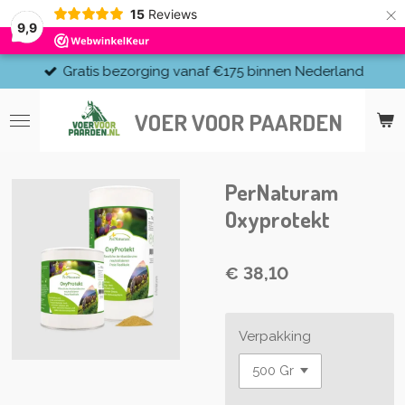
×
15
Reviews
9,9
Gratis bezorging vanaf €175 binnen Nederland
VOER VOOR PAARDEN
PerNaturam
Oxyprotekt
€ 38,10
Verpakking