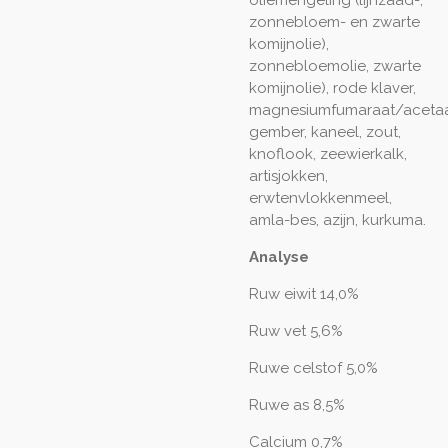
zonnebloem- en zwarte
komijnolie),
zonnebloemolie, zwarte
komijnolie), rode klaver,
magnesiumfumaraat/acetaa
gember, kaneel, zout,
knoflook, zeewierkalk,
artisjokken,
erwtenvlokkenmeel,
amla-bes, azijn, kurkuma.
Analyse
Ruw eiwit 14,0%
Ruw vet 5,6%
Ruwe celstof 5,0%
Ruwe as 8,5%
Calcium 0,7%