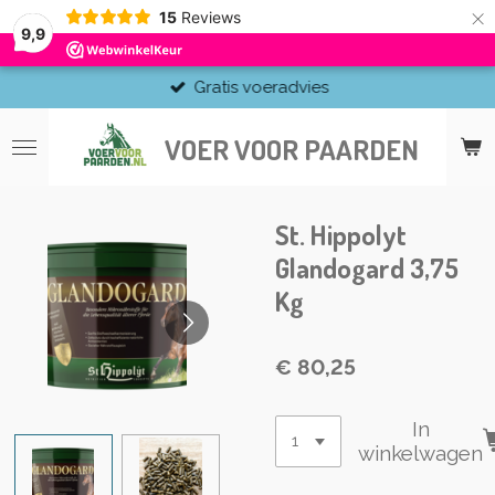
×
15
Reviews
9,9
Gratis voeradvies
VOER VOOR PAARDEN
St. Hippolyt
Glandogard 3,75
Kg
€ 80,25
In
winkelwagen