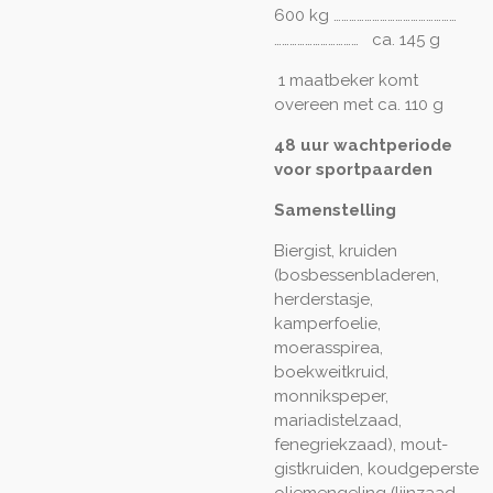
600 kg …………………………………………
…………………………… ca. 145 g
1 maatbeker komt
overeen met ca. 110 g
48 uur wachtperiode
voor sportpaarden
Samenstelling
Biergist, kruiden
(bosbessenbladeren,
herderstasje,
kamperfoelie,
moerasspirea,
boekweitkruid,
monnikspeper,
mariadistelzaad,
fenegriekzaad), mout-
gistkruiden, koudgeperste
oliemengeling (lijnzaad-,