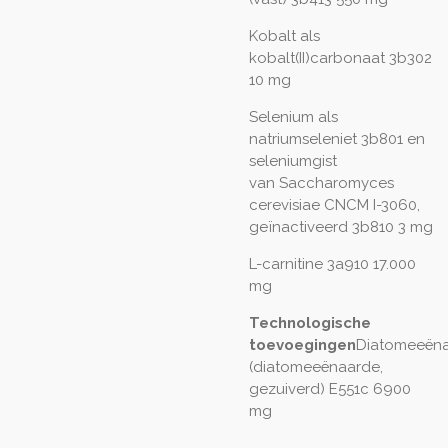
Kobalt als
kobalt(II)carbonaat 3b302
10 mg
Selenium als
natriumseleniet 3b801 en
seleniumgist
van Saccharomyces
cerevisiae CNCM I-3060,
geïnactiveerd 3b810 3 mg
L-carnitine 3a910 17.000
mg
Technologische
toevoegingen
Diatomeeën
(diatomeeënaarde,
gezuiverd) E551c 6900
mg