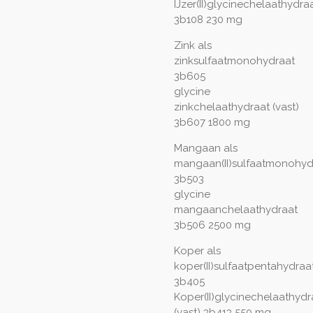
IJzer(II)glycinechelaathydra
3b108 230 mg
Zink als
zinksulfaatmonohydraat
3b605
glycine
zinkchelaathydraat (vast)
3b607 1800 mg
Mangaan als
mangaan(II)sulfaatmonohyd
3b503
glycine
mangaanchelaathydraat
3b506 2500 mg
Koper als
koper(II)sulfaatpentahydraa
3b405
Koper(II)glycinechelaathydr
(vast) 3b413 550 mg