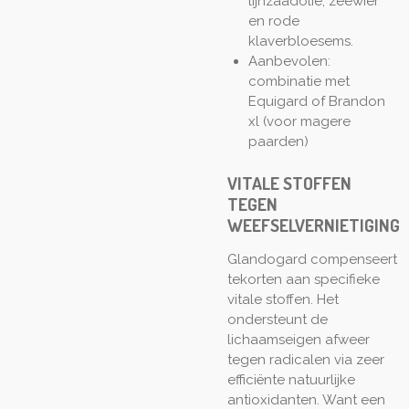
lijnzaadolie, zeewier
en rode
klaverbloesems.
Aanbevolen:
combinatie met
Equigard of Brandon
xl (voor magere
paarden)
VITALE STOFFEN
TEGEN
WEEFSELVERNIETIGING
Glandogard compenseert
tekorten aan specifieke
vitale stoffen. Het
ondersteunt de
lichaamseigen afweer
tegen radicalen via zeer
efficiënte natuurlijke
antioxidanten. Want een