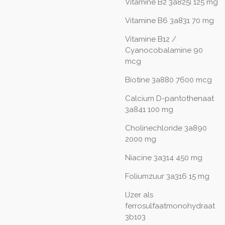
Vitamine B2 3a825i 125 mg
Vitamine B6 3a831 70 mg
Vitamine B12 /
Cyanocobalamine 90
mcg
Biotine 3a880 7600 mcg
Calcium D-pantothenaat
3a841 100 mg
Cholinechloride 3a890
2000 mg
Niacine 3a314 450 mg
Foliumzuur 3a316 15 mg
IJzer als
ferrosulfaatmonohydraat
3b103