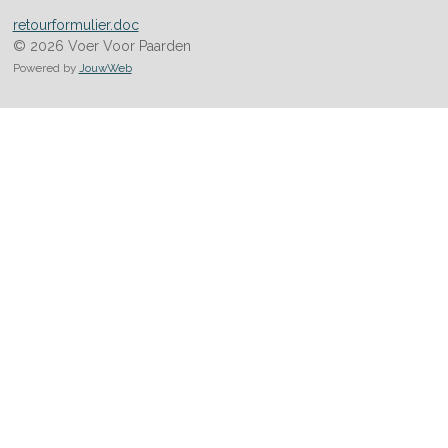
retourformulier.doc
© 2026 Voer Voor Paarden
Powered by
JouwWeb