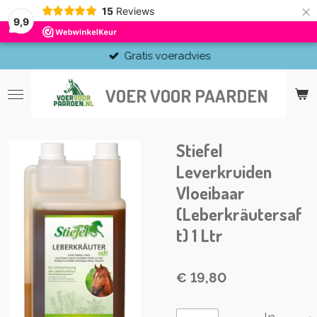
×
15
Reviews
9,9
Gratis voeradvies
VOER VOOR PAARDEN
Stiefel
Leverkruiden
Vloeibaar
(Leberkräutersaf
t) 1 Ltr
€ 19,80