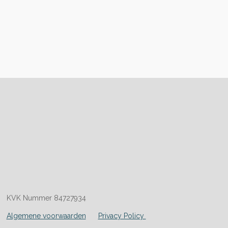
KVK Nummer 84727934
Algemene voorwaarden
Privacy Policy