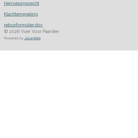
Herroepingsrecht
Klachtenregeling
retourformulier.doc
© 2026 Voer Voor Paarden
Powered by
JouwWeb