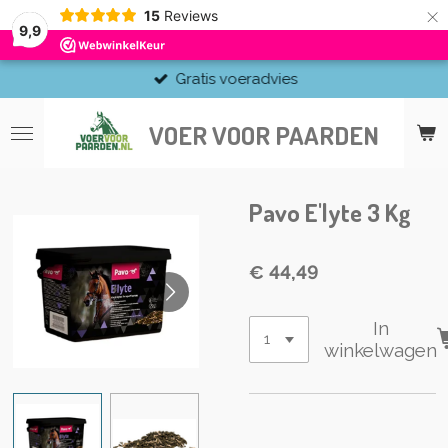
×
15
Reviews
9,9
Gratis voeradvies
VOER VOOR PAARDEN
Pavo E'lyte 3 Kg
€ 44,49
In
winkelwagen