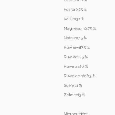
Dextrose6 %
Fosfor0.25 %
Kalium3.1 %
Magnesium0.75 %
Natrium7.5 %
Ruw eiwit7.5 %
Ruw vet4.5 %
Ruwe as26 %
Ruwe celstof13 %
Suiker11 %
Zetmeel3 %
Micronutriënt -