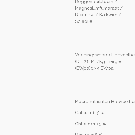
Roggevoerbloem /
Magnesiumfumaraat /
Dextrose / Kalkwier /
Sojaolie
VoedingswaardeHoeveelhei
(DE)2.8 MJ/kgEnergie
(EWpa)0.34 EWpa
Macronutriënten
Hoeveelhe
Calcium1.15 %
Chloride10.5 %