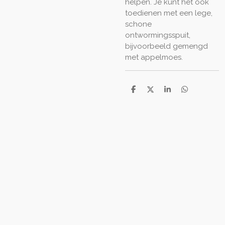
helpen. Je kunt het ook
toedienen met een lege,
schone
ontwormingsspuit,
bijvoorbeeld gemengd
met appelmoes.
D
D
S
D
e
e
h
e
l
e
a
l
e
l
r
e
n
e
n